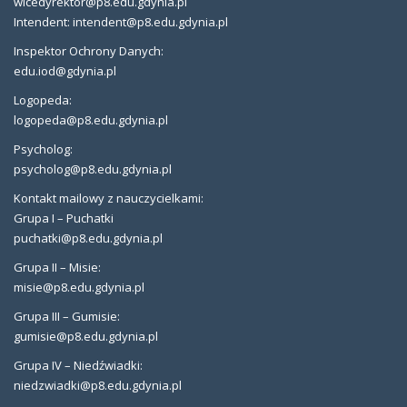
wicedyrektor@p8.edu.gdynia.pl
Intendent: intendent@p8.edu.gdynia.pl
Inspektor Ochrony Danych:
edu.iod@gdynia.pl
Logopeda:
logopeda@p8.edu.gdynia.pl
Psycholog:
psycholog@p8.edu.gdynia.pl
Kontakt mailowy z nauczycielkami:
Grupa I – Puchatki
puchatki@p8.edu.gdynia.pl
Grupa II – Misie:
misie@p8.edu.gdynia.pl
Grupa III – Gumisie:
gumisie@p8.edu.gdynia.pl
Grupa IV – Niedźwiadki:
niedzwiadki@p8.edu.gdynia.pl