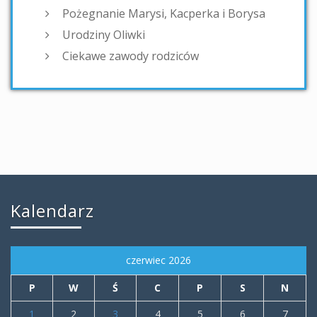
Pożegnanie Marysi, Kacperka i Borysa
Urodziny Oliwki
Ciekawe zawody rodziców
Kalendarz
czerwiec 2026
P
W
Ś
C
P
S
N
1
2
3
4
5
6
7