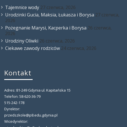
Tajemnice wody
27 czerwca, 2026
Urodzinki Gucia, Maksia, Łukasza i Borysa
27 czerwca,
2026
Pożegnanie Marysi, Kacperka i Borysa
26 czerwca,
2026
Urodziny Oliwki
26 czerwca, 2026
Ciekawe zawody rodziców
24 czerwca, 2026
Kontakt
Adres: 81-249 Gdynia ul. Kapitańska 15
Telefon: 58-620-36-79
515-242-178
Dyrektor:
przedszkole@p8.edu.gdynia.pl
Wicedyrektor: