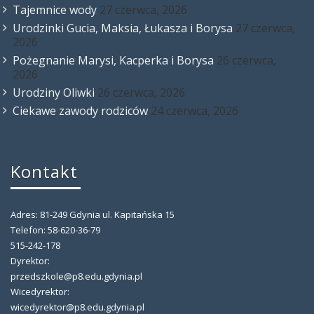
Tajemnice wody
27 czerwca, 2026
Urodzinki Gucia, Maksia, Łukasza i Borysa
27 czerwca,
2026
Pożegnanie Marysi, Kacperka i Borysa
26 czerwca,
2026
Urodziny Oliwki
26 czerwca, 2026
Ciekawe zawody rodziców
24 czerwca, 2026
Kontakt
Adres: 81-249 Gdynia ul. Kapitańska 15
Telefon: 58-620-36-79
515-242-178
Dyrektor:
przedszkole@p8.edu.gdynia.pl
Wicedyrektor:
wicedyrektor@p8.edu.gdynia.pl