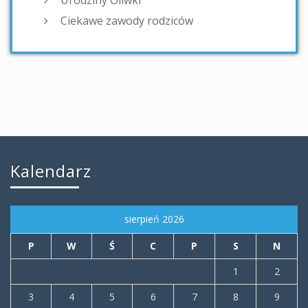
Urodziny Oliwki
Ciekawe zawody rodziców
Kalendarz
sierpień 2026
P
W
Ś
C
P
S
N
1
2
3
4
5
6
7
8
9