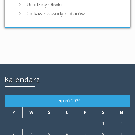
Urodziny Oliwki
Ciekawe zawody rodziców
Kalendarz
sierpień 2026
P
W
Ś
C
P
S
N
1
2
3
4
5
6
7
8
9