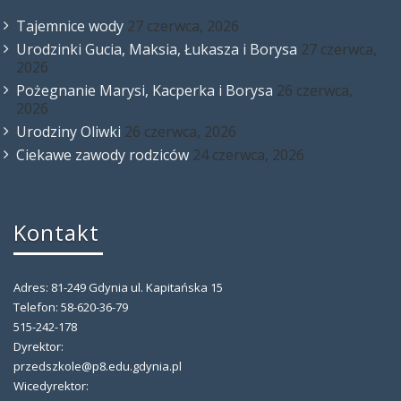
Tajemnice wody
27 czerwca, 2026
Urodzinki Gucia, Maksia, Łukasza i Borysa
27 czerwca,
2026
Pożegnanie Marysi, Kacperka i Borysa
26 czerwca,
2026
Urodziny Oliwki
26 czerwca, 2026
Ciekawe zawody rodziców
24 czerwca, 2026
Kontakt
Adres: 81-249 Gdynia ul. Kapitańska 15
Telefon: 58-620-36-79
515-242-178
Dyrektor:
przedszkole@p8.edu.gdynia.pl
Wicedyrektor: