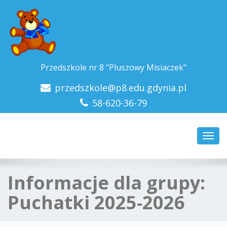
Przedszkole nr 8 "Pluszowy Misiaczek"
przedszkole@p8.edu.gdynia.pl
58-620-36-79
Toggl
navig
Informacje dla grupy:
Puchatki 2025-2026