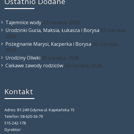
Ostatnio Dodane
Tajemnice wody
27 czerwca, 2026
Urodzinki Gucia, Maksia, Łukasza i Borysa
27 czerwca,
2026
Pożegnanie Marysi, Kacperka i Borysa
26 czerwca,
2026
Urodziny Oliwki
26 czerwca, 2026
Ciekawe zawody rodziców
24 czerwca, 2026
Kontakt
Adres: 81-249 Gdynia ul. Kapitańska 15
Telefon: 58-620-36-79
515-242-178
Dyrektor: