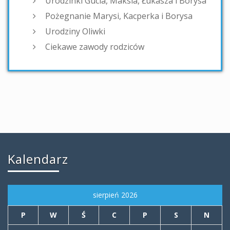
Urodzinki Gucia, Maksia, Łukasza i Borysa
Pożegnanie Marysi, Kacperka i Borysa
Urodziny Oliwki
Ciekawe zawody rodziców
Kalendarz
sierpień 2026
P
W
Ś
C
P
S
N