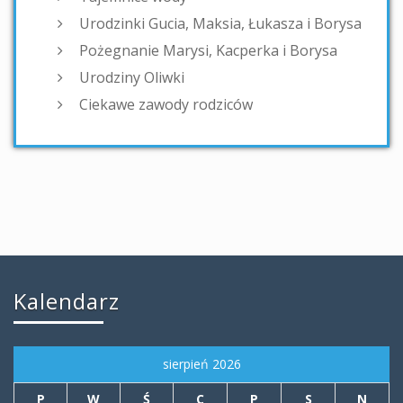
Urodzinki Gucia, Maksia, Łukasza i Borysa
Pożegnanie Marysi, Kacperka i Borysa
Urodziny Oliwki
Ciekawe zawody rodziców
Kalendarz
sierpień 2026
P
W
Ś
C
P
S
N