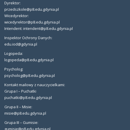
Dyrektor:
przedszkole@p8.edu.gdynia.pl
Wicedyrektor:
wicedyrektor@p8.edu.gdynia.pl
Intendent: intendent@p8.edu.gdynia.pl
Inspektor Ochrony Danych:
edu.iod@gdynia.pl
Logopeda:
logopeda@p8.edu.gdynia.pl
Psycholog:
psycholog@p8.edu.gdynia.pl
Kontakt mailowy z nauczycielkami:
Grupa I – Puchatki
puchatki@p8.edu.gdynia.pl
Grupa II – Misie:
misie@p8.edu.gdynia.pl
Grupa III – Gumisie:
gumisie@p8.edu.gdynia.pl