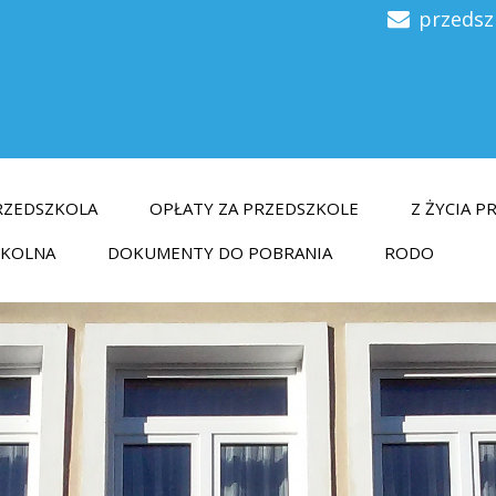
przedsz
RZEDSZKOLA
OPŁATY ZA PRZEDSZKOLE
Z ŻYCIA 
ZKOLNA
DOKUMENTY DO POBRANIA
RODO
O NAS
Dowiedz się więcej o naszym przedszkolu.
NASZE PRZEDSZKOLE
Czytaj Więcej