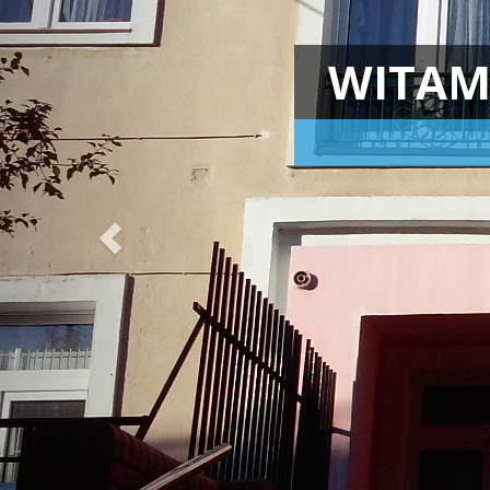
Personel
Czyli Ci którzy dbają o
wychowanie, zabawę,
bezpieczeństwo i zdrowe
jedzenie Państwa dzieci.