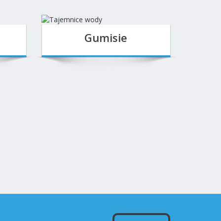
wicedyrektor@p8.edu.gdynia.pl
Intendent: intendent@p8.edu.gdynia.pl
 2026
Inspektor Ochrony Danych:
4
edu.iod@gdynia.pl
Logopeda:
logopeda@p8.edu.gdynia.pl
Psycholog:
psycholog@p8.edu.gdynia.pl
Kontakt mailowy z nauczycielkami:
Grupa I – Puchatki
puchatki@p8.edu.gdynia.pl
Grupa II – Misie:
misie@p8.edu.gdynia.pl
Grupa III – Gumisie:
gumisie@p8.edu.gdynia.pl
Grupa IV – Niedźwiadki:
niedzwiadki@p8.edu.gdynia.pl