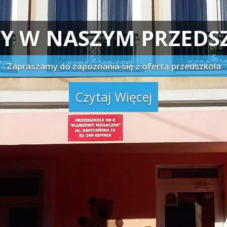
Komitet Rodzicielski
Rodzice którzy w Państwa
imieniu wspomagają pomysły i
działania pracowników
przedszkola.