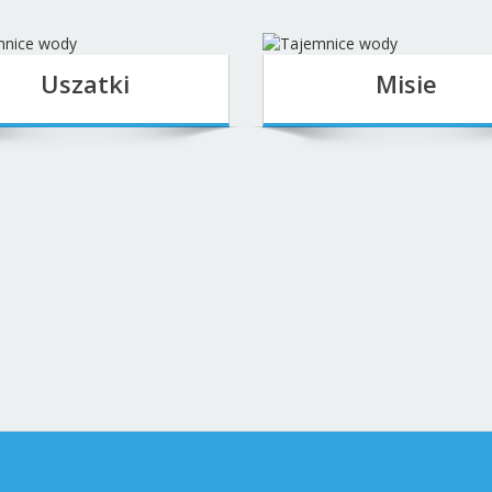
Borysa
26 czerwca, 2026
Urodziny Oliwki
26 czerwca,
Ciekawe zawody rodziców
2
czerwca, 2026