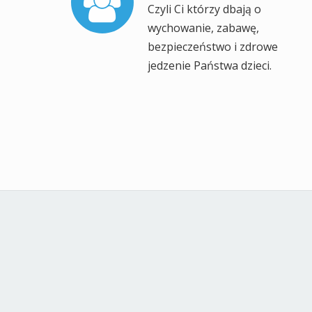
Nasze archiwum , czyli dawno
Kalendarz
Szu
sierpień 2026
P
W
Ś
C
P
S
N
1
2
3
4
5
6
7
8
9