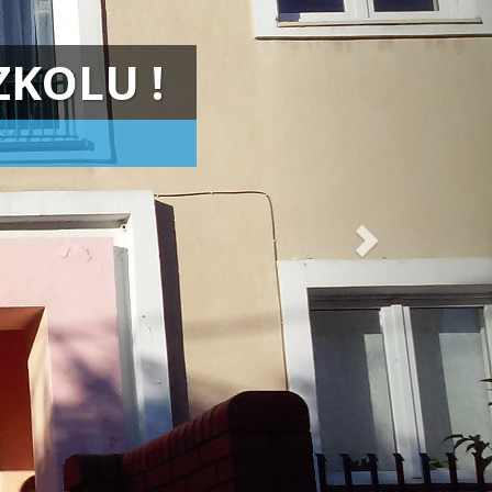
Podziękowania
Dla tych którzy nam
bezinteresownie pomagają i
zachęcają do dalszych działań.