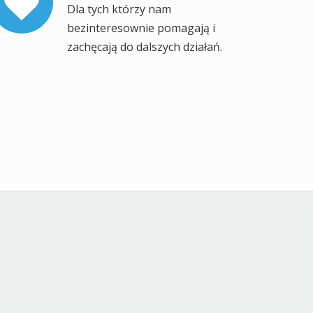
ZOBACZ
Kontakt
Adres: 81-249 Gdynia ul. Kapitańska 15
,
Telefon: 58-620-36-79
515-242-178
Dyrektor:
,
przedszkole@p8.edu.gdynia.pl
Wicedyrektor:
a i