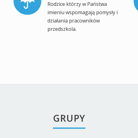
, dawno temu...
kaj…
Ostatnio Dodane
Tajemnice wody
27 czerwca
2026
Urodzinki Gucia, Maksia,
Łukasza i Borysa
27 czerwca
2026
Pożegnanie Marysi, Kacperk