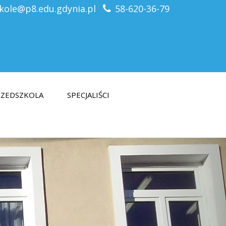
kole@p8.edu.gdynia.pl
58-620-36-79
PRZEDSZKOLA
SPECJALIŚCI