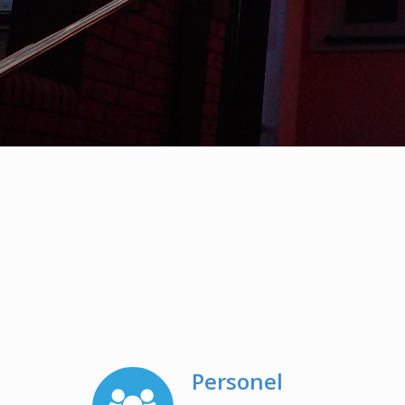
Puchatki
Niedźwiadki