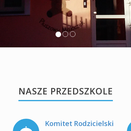
GRUPY
Uszatki
Misie