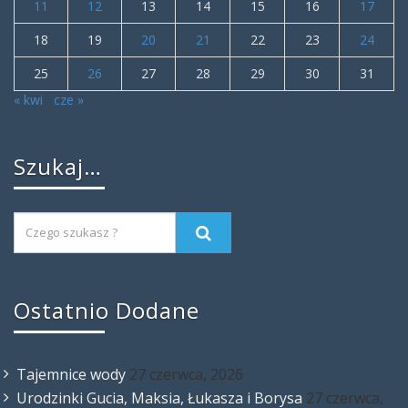
11
12
13
14
15
16
17
18
19
20
21
22
23
24
25
26
27
28
29
30
31
« kwi
cze »
Szukaj…
Ostatnio Dodane
Tajemnice wody
27 czerwca, 2026
Urodzinki Gucia, Maksia, Łukasza i Borysa
27 czerwca,