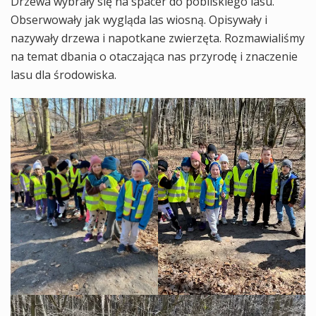
Drzewa wybrały się na spacer do pobliskiego lasu.
Obserwowały jak wygląda las wiosną. Opisywały i
nazywały drzewa i napotkane zwierzęta. Rozmawialiśmy
na temat dbania o otaczająca nas przyrodę i znaczenie
lasu dla środowiska.