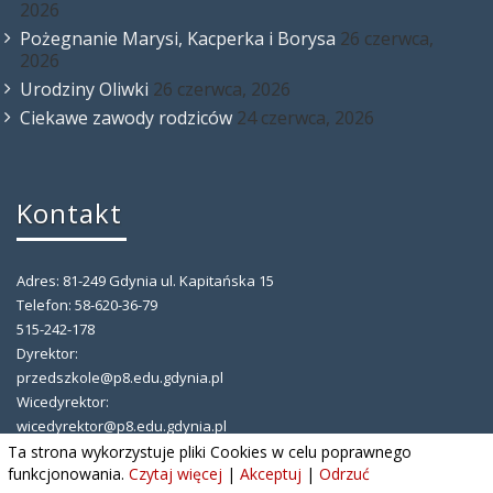
2026
Pożegnanie Marysi, Kacperka i Borysa
26 czerwca,
2026
Urodziny Oliwki
26 czerwca, 2026
Ciekawe zawody rodziców
24 czerwca, 2026
Kontakt
Adres: 81-249 Gdynia ul. Kapitańska 15
Telefon: 58-620-36-79
515-242-178
Dyrektor:
przedszkole@p8.edu.gdynia.pl
Wicedyrektor:
wicedyrektor@p8.edu.gdynia.pl
Intendent: intendent@p8.edu.gdynia.pl
Ta strona wykorzystuje pliki Cookies w celu poprawnego
funkcjonowania.
Czytaj więcej
|
Akceptuj
|
Odrzuć
Inspektor Ochrony Danych: