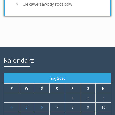
Ciekawe zawody rodziców
Kalendarz
maj 2026
P
W
Ś
C
P
S
N
1
2
3
4
5
6
7
8
9
10