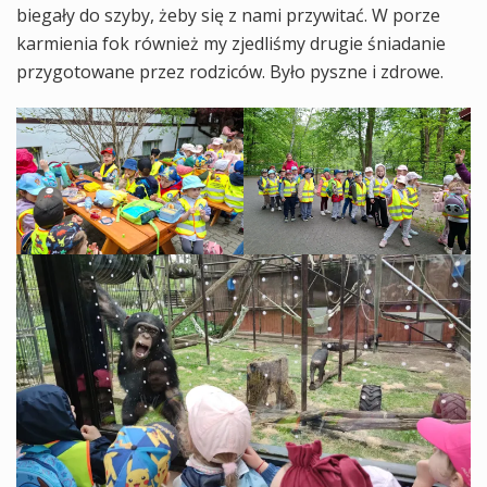
biegały do szyby, żeby się z nami przywitać. W porze
karmienia fok również my zjedliśmy drugie śniadanie
przygotowane przez rodziców. Było pyszne i zdrowe.