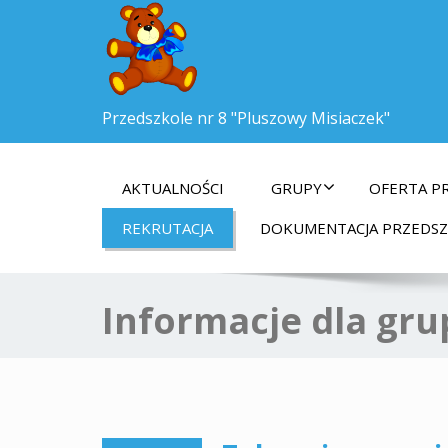
Przedszkole nr 8 "Pluszowy Misiaczek"
AKTUALNOŚCI
GRUPY
OFERTA P
REKRUTACJA
DOKUMENTACJA PRZEDS
Informacje dla gru