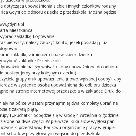
cja dotycząca upoważnienia siebie i innych członków rodziny
ńca Gdyni do odbioru dziecka z przedszkola. Można będzie
.
ww.gdynia.pl
Karta Mieszkańca
ę wybrać zakładkę Logowanie
raz pierwszy, należy założyć konto, jeżeli posiadają już
zalogować
brać zakładkę z imieniem i nazwiskiem dziecka
ży wybrać zakładkę Przedszkole
Upoważnienie należy wpisać osoby upoważnione do odbioru
ie postępujemy przy kolejnym dziecku)
czyciela grupy druk upoważnienia (nowo wpisanej osoby), aby
wierdzić w systemie osobę upoważnioną do odbioru dziecka
ępne na stronie internetowej przedszkola w zakładce Druki do
miały na półce w szatni przynajmniej dwa komplety ubrań na
ie z zakrytą piętą.
rupy I „Puchatki” odbędzie się w środę 4 września o godzinie
zielone na dwie części. W pierwszej kilka słów wygłosi pani
auczycielki przedstawią Państwu organizację pracy w grupie.
ont schodów przy głównym wejściu do przedszkola