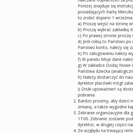
Poniżej znajduje się instruk
posiadających Kartę Mieszka
to zrobić dopiero 1 września
a) Proszę wejść na stronę w
b) Proszę wybrać zakładkę 
c) Po prawej stronie prosz
d) Jeśli robią to Państwo po 
Państwo konto, należy się 
e) Po zalogowaniu należy wy
f) W panelu Moje dane nale
g) W zakładce Dodaj Nowe 
Państwa dziecka (analogiczn
h) Należy dostarczyć do nau
dyrektor placówki mógł zat
i) Druki upoważnień są dost
pobrania
Bardzo prosimy, aby dzieci 
zmianę, a także wygodne kapc
Zebranie organizacyjne dla g
17:00. Zebranie zostanie pod
dyrektor, w drugiej części n
Ze względu na trwający rem