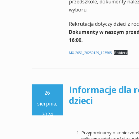
przedszkole, dokumenty należ
wyboru.
Rekrutacja dotyczy dzieci z r
Dokumenty w naszym przeds
16:00.
MX-2651_20250129_123505
Pobierz
Informacje dla 
26
dzieci
sierpnia,
2024
Przypominamy o koniecznośc
naliczane odpłatności za pob