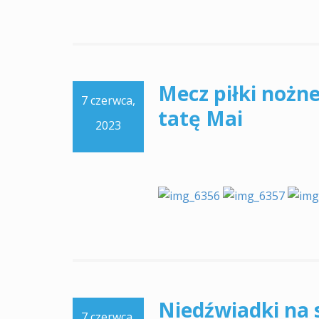
Mecz piłki nożn
7 czerwca,
tatę Mai
2023
Niedźwiadki na 
7 czerwca,