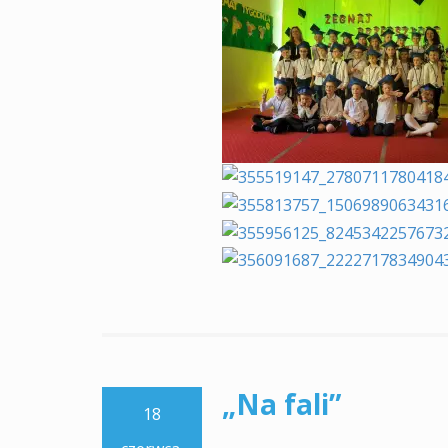
„Na fali”
18