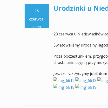
Urodzinki u Ni
25
czerwca,
2023
23 czerwca u Niedźwiadków odb
Świętowaliśmy urodziny Jagody
Poza poczestunkiem, przygoto
chustą animacyjną przy muzyc
Jeszcze raz życzymy jubilatom