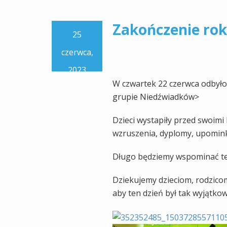
Zakończenie ro
25
czerwca,
2023
W czwartek 22 czerwca odbyło
grupie Niedźwiadków>
Dzieci wystapiły przed swoimi b
wzruszenia, dyplomy, upomink
Długo będziemy wspominać te
Dziekujemy dzieciom, rodzicom
aby ten dzień był tak wyjątkow