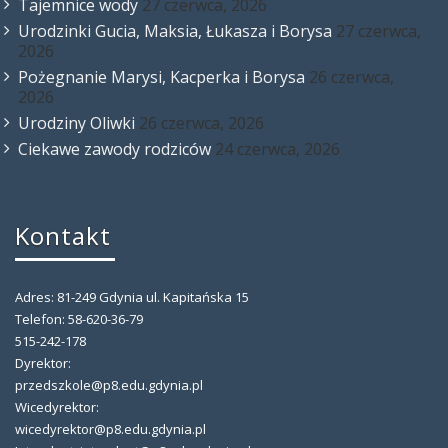
Tajemnice wody
27 czerwca, 2026
Urodzinki Gucia, Maksia, Łukasza i Borysa
27 czerwca,
2026
Pożegnanie Marysi, Kacperka i Borysa
26 czerwca,
2026
Urodziny Oliwki
26 czerwca, 2026
Ciekawe zawody rodziców
24 czerwca, 2026
Kontakt
Adres: 81-249 Gdynia ul. Kapitańska 15
Telefon: 58-620-36-79
515-242-178
Dyrektor:
przedszkole@p8.edu.gdynia.pl
Wicedyrektor:
wicedyrektor@p8.edu.gdynia.pl