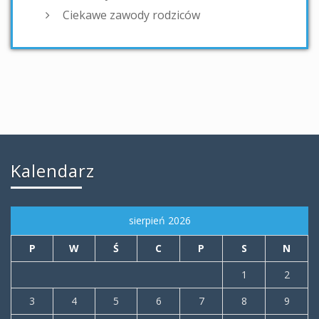
Ciekawe zawody rodziców
Kalendarz
sierpień 2026
P
W
Ś
C
P
S
N
1
2
3
4
5
6
7
8
9