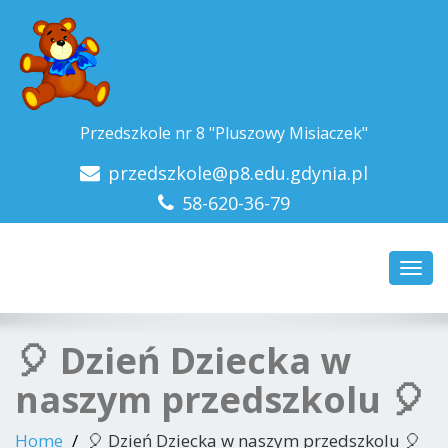
Przedszkole nr 8 "Pluszowy Misiaczek"
przedszkole@p8.edu.gdynia.pl
58-620-36-79
Toggl
navig
🎈 Dzień Dziecka w
naszym przedszkolu 🎈
Home
🎈 Dzień Dziecka w naszym przedszkolu 🎈