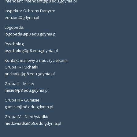
Intendent: intendent@p8.edu.gdynia.pl
Inspektor Ochrony Danych:
edu.iod@gdynia.pl
Logopeda:
logopeda@p8.edu.gdynia.pl
Psycholog:
psycholog@p8.edu.gdynia.pl
Kontakt mailowy z nauczycielkami:
Grupa I – Puchatki
puchatki@p8.edu.gdynia.pl
Grupa II – Misie:
misie@p8.edu.gdynia.pl
Grupa III – Gumisie:
gumisie@p8.edu.gdynia.pl
Grupa IV – Niedźwiadki:
niedzwiadki@p8.edu.gdynia.pl