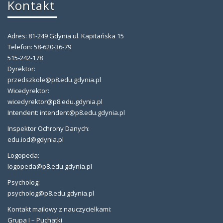
Kontakt
Adres: 81-249 Gdynia ul. Kapitańska 15
Telefon: 58-620-36-79
515-242-178
Dyrektor:
przedszkole@p8.edu.gdynia.pl
Wicedyrektor:
wicedyrektor@p8.edu.gdynia.pl
Intendent: intendent@p8.edu.gdynia.pl
Inspektor Ochrony Danych:
edu.iod@gdynia.pl
Logopeda:
logopeda@p8.edu.gdynia.pl
Psycholog:
psycholog@p8.edu.gdynia.pl
Kontakt mailowy z nauczycielkami:
Grupa I – Puchatki