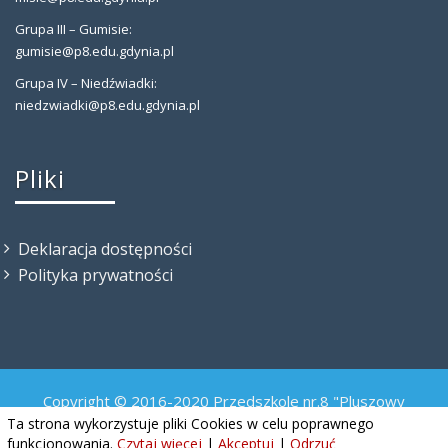
Grupa III – Gumisie:
gumisie@p8.edu.gdynia.pl
Grupa IV – Niedźwiadki:
niedzwiadki@p8.edu.gdynia.pl
Pliki
Deklaracja dostępności
Polityka prywatności
Copyright © 2016-2020 Przedszkole nr.8 "Pluszowy
Misiaczek"
Ta strona wykorzystuje pliki Cookies w celu poprawnego
funkcjonowania.
Czytaj więcej
|
Akceptuj
|
Odrzuć