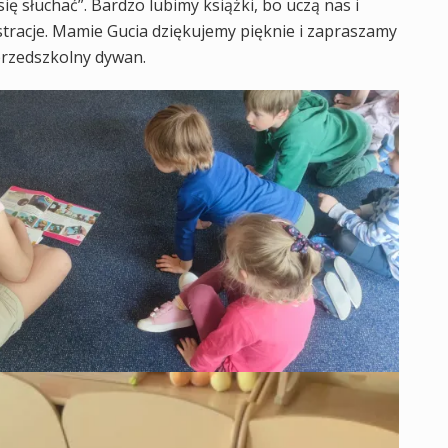
 się słuchać”. Bardzo lubimy książki, bo uczą nas i
stracje. Mamie Gucia dziękujemy pięknie i zapraszamy
przedszkolny dywan.