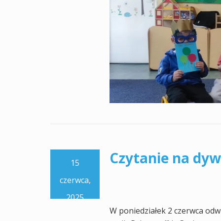
Czytanie na dy
15
czerwca,
2025
W poniedziałek 2 czerwca odwi