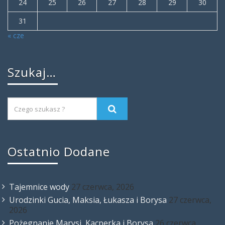
24
25
26
27
28
29
30
31
« cze
Szukaj…
Ostatnio Dodane
Tajemnice wody
27 czerwca, 2026
Urodzinki Gucia, Maksia, Łukasza i Borysa
27 czerwca,
2026
Pożegnanie Marysi, Kacperka i Borysa
26 czerwca,