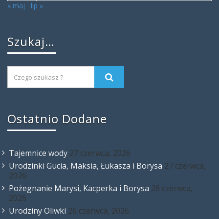
« maj
lip »
Szukaj…
Ostatnio Dodane
Tajemnice wody
27 czerwca, 2026
Urodzinki Gucia, Maksia, Łukasza i Borysa
27 czerwca,
2026
Pożegnanie Marysi, Kacperka i Borysa
26 czerwca,
2026
Urodziny Oliwki
26 czerwca, 2026