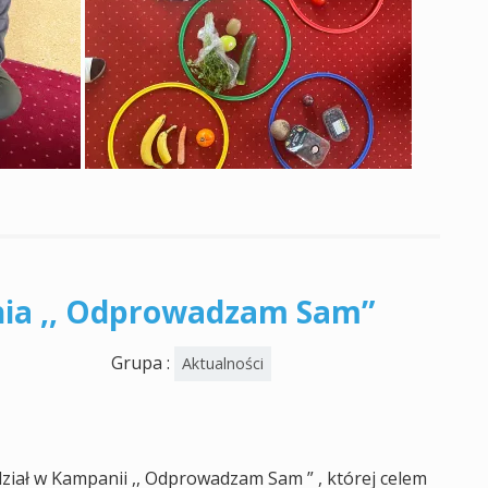
ia ,, Odprowadzam Sam”
Grupa :
Aktualności
dział w Kampanii ,, Odprowadzam Sam ” , której celem