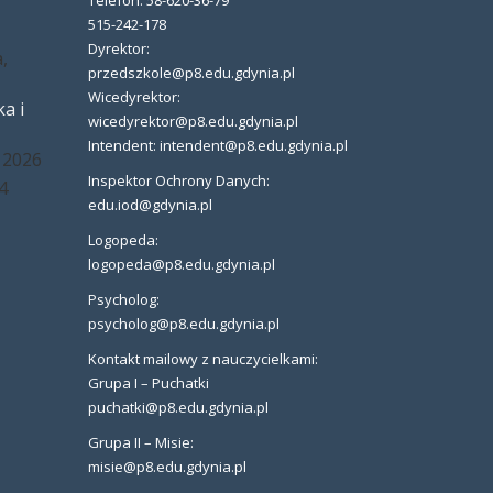
Telefon: 58-620-36-79
515-242-178
Dyrektor:
,
przedszkole@p8.edu.gdynia.pl
Wicedyrektor:
a i
wicedyrektor@p8.edu.gdynia.pl
Intendent: intendent@p8.edu.gdynia.pl
 2026
Inspektor Ochrony Danych:
4
edu.iod@gdynia.pl
Logopeda:
logopeda@p8.edu.gdynia.pl
Psycholog:
psycholog@p8.edu.gdynia.pl
Kontakt mailowy z nauczycielkami:
Grupa I – Puchatki
puchatki@p8.edu.gdynia.pl
Grupa II – Misie:
misie@p8.edu.gdynia.pl