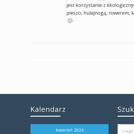
jest korzystanie z ekologiczn
pieszo, hulajnogą, rowerem, 
🙂
Kalendarz
Szu
kwiecień 2024