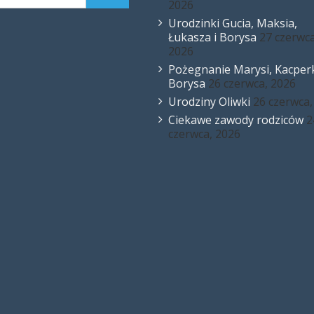
2026
Urodzinki Gucia, Maksia,
Łukasza i Borysa
27 czerwca
2026
Pożegnanie Marysi, Kacperk
Borysa
26 czerwca, 2026
Urodziny Oliwki
26 czerwca,
Ciekawe zawody rodziców
2
czerwca, 2026