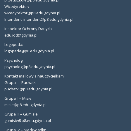
przedszkole@p8.edu.gdynia.pl
Wicedyrektor:
wicedyrektor@p8.edu.gdynia.pl
Intendent: intendent@p8.edu.gdynia.pl
Inspektor Ochrony Danych:
edu.iod@gdynia.pl
Logopeda:
logopeda@p8.edu.gdynia.pl
Psycholog:
psycholog@p8.edu.gdynia.pl
Kontakt mailowy z nauczycielkami:
Grupa I – Puchatki
puchatki@p8.edu.gdynia.pl
Grupa II – Misie:
misie@p8.edu.gdynia.pl
Grupa III – Gumisie:
gumisie@p8.edu.gdynia.pl
Grupa IV – Niedźwiadki: