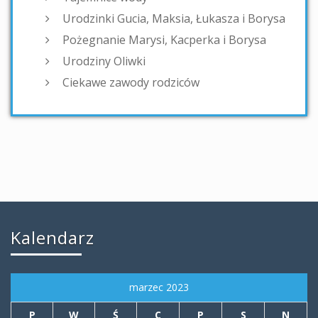
Urodzinki Gucia, Maksia, Łukasza i Borysa
Pożegnanie Marysi, Kacperka i Borysa
Urodziny Oliwki
Ciekawe zawody rodziców
Kalendarz
marzec 2023
P
W
Ś
C
P
S
N