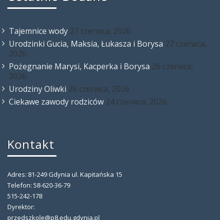
Tajemnice wody
27 czerwca, 2026
Urodzinki Gucia, Maksia, Łukasza i Borysa
27 czerwca,
2026
Pożegnanie Marysi, Kacperka i Borysa
26 czerwca,
2026
Urodziny Oliwki
26 czerwca, 2026
Ciekawe zawody rodziców
24 czerwca, 2026
Kontakt
Adres: 81-249 Gdynia ul. Kapitańska 15
Telefon: 58-620-36-79
515-242-178
Dyrektor:
przedszkole@p8.edu.gdynia.pl