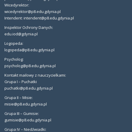
Wicedyrektor:
wicedyrektor@p8.edu.gdynia.pl
Intendent: intendent@p8.edu.gdynia.pl
Inspektor Ochrony Danych:
edu.iod@gdynia.pl
Logopeda:
logopeda@p8.edu.gdynia.pl
Psycholog:
psycholog@p8.edu.gdynia.pl
Kontakt mailowy z nauczycielkami:
Grupa I – Puchatki
puchatki@p8.edu.gdynia.pl
Grupa II – Misie:
misie@p8.edu.gdynia.pl
Grupa III – Gumisie:
gumisie@p8.edu.gdynia.pl
Grupa IV – Niedźwiadki: