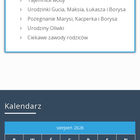
Urodzinki Gucia, Maksia, Łukasza i Borysa
Pożegnanie Marysi, Kacperka i Borysa
Urodziny Oliwki
Ciekawe zawody rodziców
Kalendarz
sierpień 2026
P
W
Ś
C
P
S
N