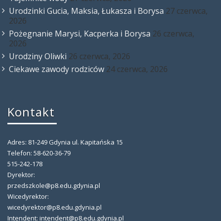
Urodzinki Gucia, Maksia, Łukasza i Borysa
27 czerwca,
2026
Pożegnanie Marysi, Kacperka i Borysa
26 czerwca,
2026
Urodziny Oliwki
26 czerwca, 2026
Ciekawe zawody rodziców
24 czerwca, 2026
Kontakt
Adres: 81-249 Gdynia ul. Kapitańska 15
Telefon: 58-620-36-79
515-242-178
Dyrektor:
przedszkole@p8.edu.gdynia.pl
Wicedyrektor:
wicedyrektor@p8.edu.gdynia.pl
Intendent: intendent@p8.edu.gdynia.pl