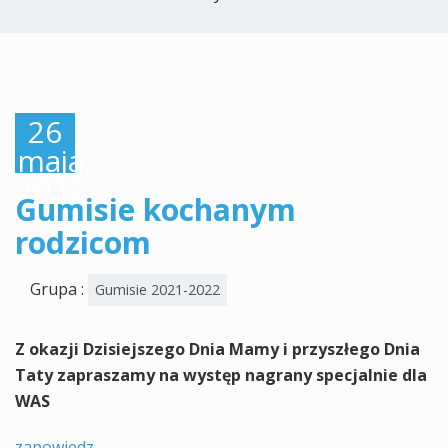
26
maja,
2022
Gumisie kochanym
rodzicom
Grupa :
Gumisie 2021-2022
Z okazji Dzisiejszego Dnia Mamy i przyszłego Dnia
Taty zapraszamy na występ nagrany specjalnie dla
WAS
zapowiedz