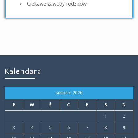
Ciekawe zawody rodziców
Kalendarz
sierpień 2026
P
W
Ś
C
P
S
N
1
2
3
4
5
6
7
8
9