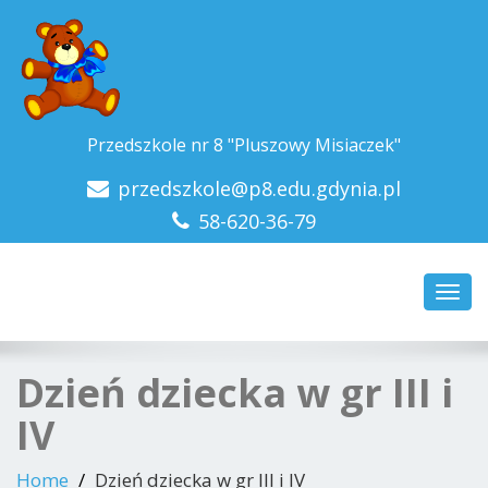
Przedszkole nr 8 "Pluszowy Misiaczek"
przedszkole@p8.edu.gdynia.pl
58-620-36-79
Toggl
navig
Dzień dziecka w gr III i
IV
Home
Dzień dziecka w gr III i IV