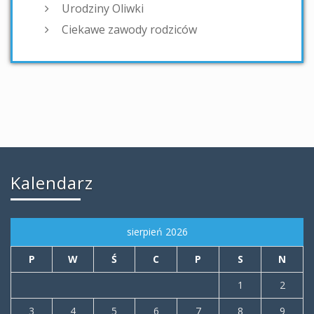
Urodziny Oliwki
Ciekawe zawody rodziców
Kalendarz
sierpień 2026
P
W
Ś
C
P
S
N
1
2
3
4
5
6
7
8
9