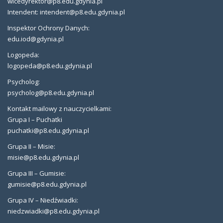
wicedyrektor@p8.edu.gdynia.pl
Intendent: intendent@p8.edu.gdynia.pl
Inspektor Ochrony Danych:
edu.iod@gdynia.pl
Logopeda:
logopeda@p8.edu.gdynia.pl
Psycholog:
psycholog@p8.edu.gdynia.pl
Kontakt mailowy z nauczycielkami:
Grupa I – Puchatki
puchatki@p8.edu.gdynia.pl
Grupa II – Misie:
misie@p8.edu.gdynia.pl
Grupa III – Gumisie:
gumisie@p8.edu.gdynia.pl
Grupa IV – Niedźwiadki:
niedzwiadki@p8.edu.gdynia.pl