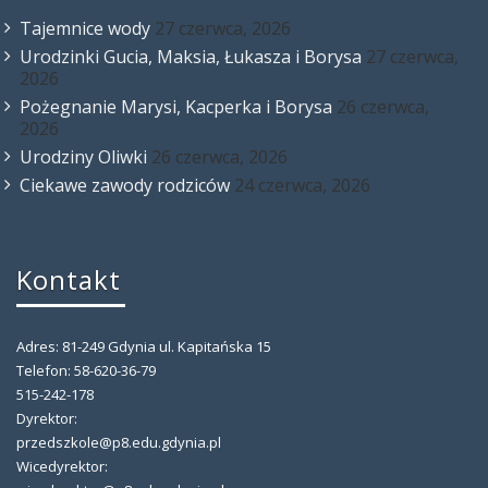
Tajemnice wody
27 czerwca, 2026
Urodzinki Gucia, Maksia, Łukasza i Borysa
27 czerwca,
2026
Pożegnanie Marysi, Kacperka i Borysa
26 czerwca,
2026
Urodziny Oliwki
26 czerwca, 2026
Ciekawe zawody rodziców
24 czerwca, 2026
Kontakt
Adres: 81-249 Gdynia ul. Kapitańska 15
Telefon: 58-620-36-79
515-242-178
Dyrektor:
przedszkole@p8.edu.gdynia.pl
Wicedyrektor: