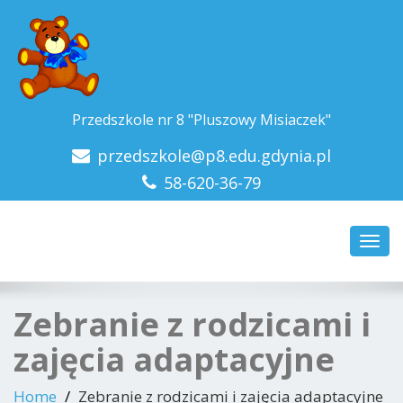
Przedszkole nr 8 "Pluszowy Misiaczek"
przedszkole@p8.edu.gdynia.pl
58-620-36-79
Toggl
navig
Zebranie z rodzicami i
zajęcia adaptacyjne
Home
Zebranie z rodzicami i zajęcia adaptacyjne