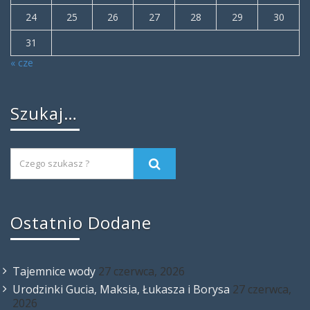
24
25
26
27
28
29
30
31
« cze
Szukaj…
Ostatnio Dodane
Tajemnice wody
27 czerwca, 2026
Urodzinki Gucia, Maksia, Łukasza i Borysa
27 czerwca,
2026