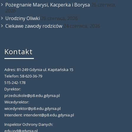
Pożegnanie Marysi, Kacperka i Borysa
26 czerwca,
2026
Urodziny Oliwki
26 czerwca, 2026
Ciekawe zawody rodziców
24 czerwca, 2026
Kontakt
Adres: 81-249 Gdynia ul. Kapitańska 15
Telefon: 58-620-36-79
515-242-178
Dyrektor:
przedszkole@p8.edu.gdynia.pl
Wicedyrektor:
wicedyrektor@p8.edu.gdynia.pl
Intendent: intendent@p8.edu.gdynia.pl
Inspektor Ochrony Danych:
edu.iod@gdynia.pl