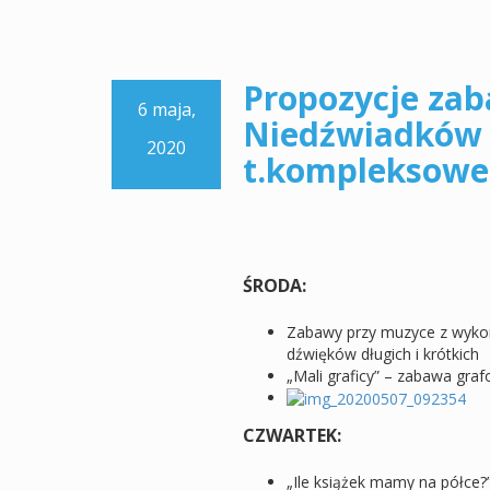
Propozycje zab
6 maja,
Niedźwiadków (
2020
t.kompleksoweg
ŚRODA:
Zabawy przy muzyce z wykor
dźwięków długich i krótkich
„Mali graficy” – zabawa gra
CZWARTEK:
„Ile książek mamy na półce