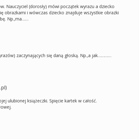
. Nauczyciel (dorosły) mówi początek wyrazu a dziecko
ę obrazkami i wówczas dziecko znajduje wszystkie obrazki
labę. Np.,ma……
yrazów) zaczynających się daną głoską. Np.,a jak…………
.pl)
 ulubionej książeczki. Spięcie kartek w całość.
łowej.