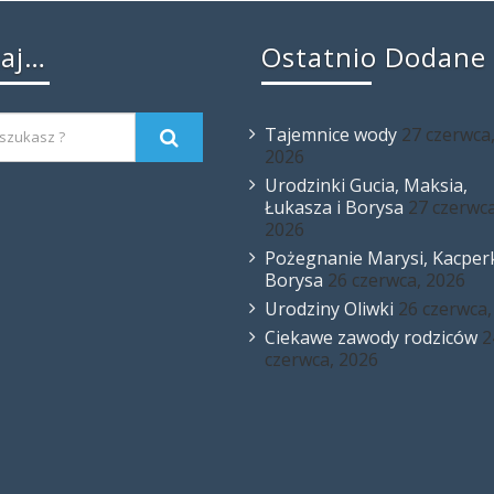
kaj…
Ostatnio Dodane
Tajemnice wody
27 czerwca
2026
Urodzinki Gucia, Maksia,
Łukasza i Borysa
27 czerwca
2026
Pożegnanie Marysi, Kacperk
Borysa
26 czerwca, 2026
Urodziny Oliwki
26 czerwca,
Ciekawe zawody rodziców
2
czerwca, 2026