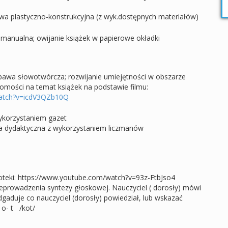
awa plastyczno-konstrukcyjna (z wyk.dostępnych materiałów)
manualna; owijanie książek w papierowe okładki
abawa słowotwórcza; rozwijanie umiejętności w obszarze
omości na temat książek na podstawie filmu:
watch?v=icdV3QZb10Q
ykorzystaniem gazet
wa dydaktyczna z wykorzystaniem liczmanów
ioteki: https://www.youtube.com/watch?v=93z-FtbJso4
eprowadzenia syntezy głoskowej. Nauczyciel ( dorosły) mówi
dgaduje co nauczyciel (dorosły) powiedział, lub wskazać
 o- t /kot/