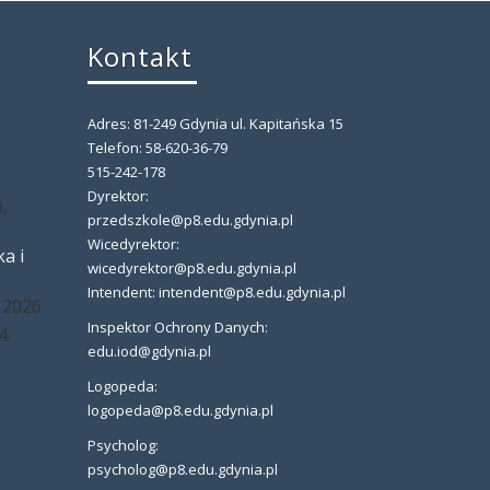
Kontakt
Adres: 81-249 Gdynia ul. Kapitańska 15
,
Telefon: 58-620-36-79
515-242-178
Dyrektor:
,
przedszkole@p8.edu.gdynia.pl
Wicedyrektor:
a i
wicedyrektor@p8.edu.gdynia.pl
Intendent: intendent@p8.edu.gdynia.pl
 2026
Inspektor Ochrony Danych:
4
edu.iod@gdynia.pl
Logopeda:
logopeda@p8.edu.gdynia.pl
Psycholog:
psycholog@p8.edu.gdynia.pl