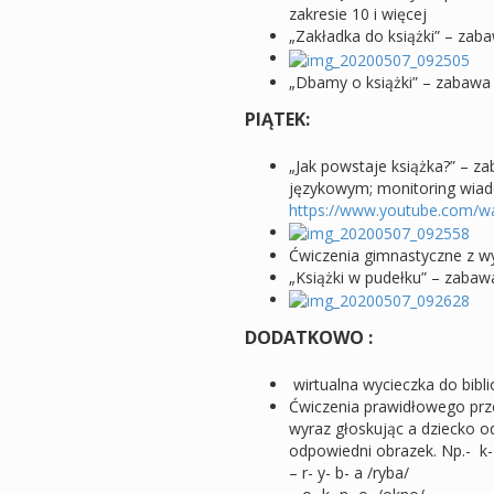
zakresie 10 i więcej
„Zakładka do książki” – zab
„Dbamy o książki” – zabawa 
PIĄTEK:
„Jak powstaje książka?” – z
językowym; monitoring wiad
https://www.youtube.com/
Ćwiczenia gimnastyczne z w
„Książki w pudełku” – zaba
DODATKOWO :
wirtualna wycieczka do bibl
Ćwiczenia prawidłowego prz
wyraz głoskując a dziecko o
odpowiedni obrazek. Np.- k-
– r- y- b- a /ryba/