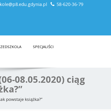
kole@p8.edu.gdynia.pl
58-620-36-79
PRZEDSZKOLA
SPECJALIŚCI
06-08.05.2020) ciąg
żka?”
ak powstaje książka?”