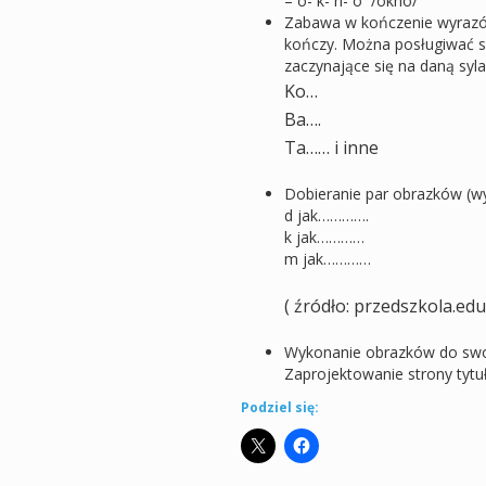
– o- k- n- o /okno/
Zabawa w kończenie wyrazów
kończy. Można posługiwać si
zaczynające się na daną sy
Ko…
Ba….
Ta…… i inne
Dobieranie par obrazków (w
d jak………….
k jak…………
m jak…………
( źródło: przedszkola.edu
Wykonanie obrazków do swojej
Zaprojektowanie strony tytu
Podziel się: