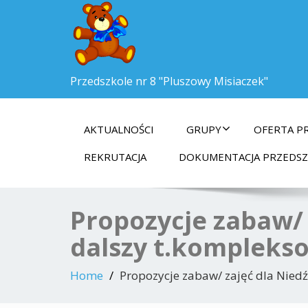
Przedszkole nr 8 "Pluszowy Misiaczek"
AKTUALNOŚCI
GRUPY
OFERTA P
REKRUTACJA
DOKUMENTACJA PRZEDS
Propozycje zabaw/ 
dalszy t.komplekso
Home
Propozycje zabaw/ zajęć dla Niedź