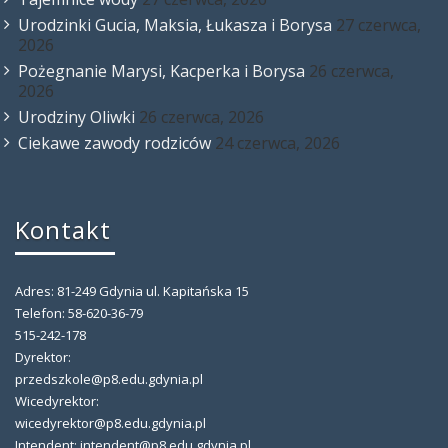
Urodzinki Gucia, Maksia, Łukasza i Borysa
27 czerwca,
2026
Pożegnanie Marysi, Kacperka i Borysa
26 czerwca,
2026
Urodziny Oliwki
26 czerwca, 2026
Ciekawe zawody rodziców
24 czerwca, 2026
Kontakt
Adres: 81-249 Gdynia ul. Kapitańska 15
Telefon: 58-620-36-79
515-242-178
Dyrektor:
przedszkole@p8.edu.gdynia.pl
Wicedyrektor:
wicedyrektor@p8.edu.gdynia.pl
Intendent: intendent@p8.edu.gdynia.pl