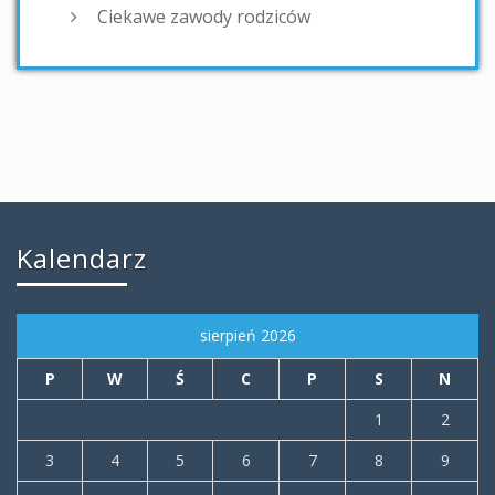
Ciekawe zawody rodziców
Kalendarz
sierpień 2026
P
W
Ś
C
P
S
N
1
2
3
4
5
6
7
8
9