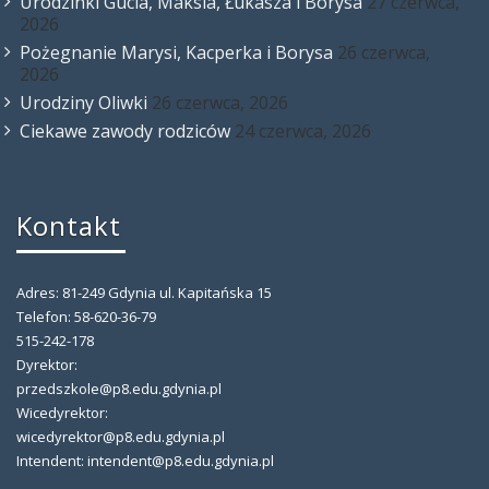
Urodzinki Gucia, Maksia, Łukasza i Borysa
27 czerwca,
2026
Pożegnanie Marysi, Kacperka i Borysa
26 czerwca,
2026
Urodziny Oliwki
26 czerwca, 2026
Ciekawe zawody rodziców
24 czerwca, 2026
Kontakt
Adres: 81-249 Gdynia ul. Kapitańska 15
Telefon: 58-620-36-79
515-242-178
Dyrektor:
przedszkole@p8.edu.gdynia.pl
Wicedyrektor:
wicedyrektor@p8.edu.gdynia.pl
Intendent: intendent@p8.edu.gdynia.pl