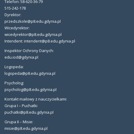
Telefon: 58-620-36-79
515-242-178
Dyrektor:
przedszkole@p8.edu.gdynia.pl
Wicedyrektor:
wicedyrektor@p8.edu.gdynia.pl
Intendent: intendent@p8.edu.gdynia.pl
Inspektor Ochrony Danych:
edu.iod@gdynia.pl
Logopeda:
logopeda@p8.edu.gdynia.pl
Psycholog:
psycholog@p8.edu.gdynia.pl
Kontakt mailowy z nauczycielkami:
Grupa I – Puchatki
puchatki@p8.edu.gdynia.pl
Grupa II – Misie:
misie@p8.edu.gdynia.pl