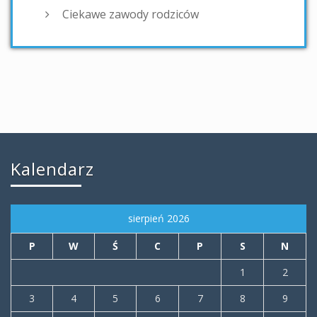
Ciekawe zawody rodziców
Kalendarz
sierpień 2026
P
W
Ś
C
P
S
N
1
2
3
4
5
6
7
8
9