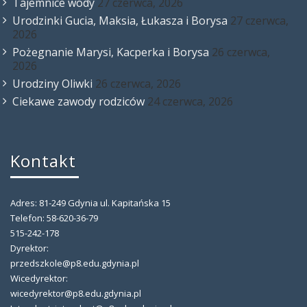
Tajemnice wody
27 czerwca, 2026
Urodzinki Gucia, Maksia, Łukasza i Borysa
27 czerwca,
2026
Pożegnanie Marysi, Kacperka i Borysa
26 czerwca,
2026
Urodziny Oliwki
26 czerwca, 2026
Ciekawe zawody rodziców
24 czerwca, 2026
Kontakt
Adres: 81-249 Gdynia ul. Kapitańska 15
Telefon: 58-620-36-79
515-242-178
Dyrektor:
przedszkole@p8.edu.gdynia.pl
Wicedyrektor:
wicedyrektor@p8.edu.gdynia.pl