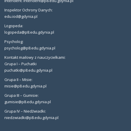
Intendent: intendent@p8.edu.gdynia.pl
Inspektor Ochrony Danych:
edu.iod@gdynia.pl
Logopeda:
logopeda@p8.edu.gdynia.pl
Psycholog:
psycholog@p8.edu.gdynia.pl
Kontakt mailowy z nauczycielkami:
Grupa I – Puchatki
puchatki@p8.edu.gdynia.pl
Grupa II – Misie:
misie@p8.edu.gdynia.pl
Grupa III – Gumisie:
gumisie@p8.edu.gdynia.pl
Grupa IV – Niedźwiadki:
niedzwiadki@p8.edu.gdynia.pl