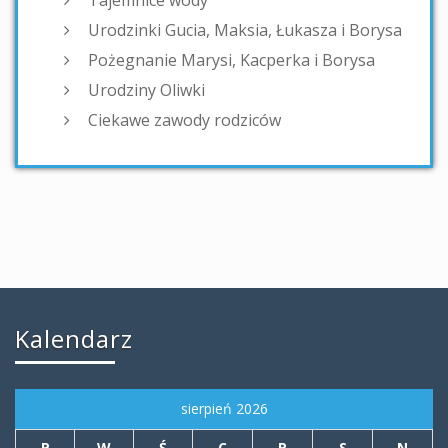
Urodzinki Gucia, Maksia, Łukasza i Borysa
Pożegnanie Marysi, Kacperka i Borysa
Urodziny Oliwki
Ciekawe zawody rodziców
Kalendarz
sierpień 2026
P
W
Ś
C
P
S
N