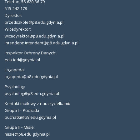
Telefon: 58-620-36-79
515-242-178
Dyrektor:
przedszkole@p8.edu.gdynia.pl
Wicedyrektor:
wicedyrektor@p8.edu.gdynia.pl
Intendent: intendent@p8.edu.gdynia.pl
Inspektor Ochrony Danych:
edu.iod@gdynia.pl
Logopeda:
logopeda@p8.edu.gdynia.pl
Psycholog:
psycholog@p8.edu.gdynia.pl
Kontakt mailowy z nauczycielkami:
Grupa I – Puchatki
puchatki@p8.edu.gdynia.pl
Grupa II – Misie:
misie@p8.edu.gdynia.pl