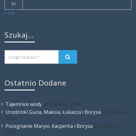
31
« cze
Szukaj…
Ostatnio Dodane
Tajemnice wody
27 czerwca, 2026
Urodzinki Gucia, Maksia, Łukasza i Borysa
27 czerwca,
2026
Pożegnanie Marysi, Kacperka i Borysa
26 czerwca,
2026