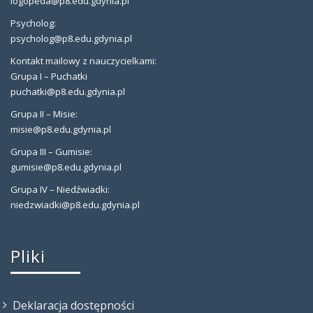
logopeda@p8.edu.gdynia.pl
Psycholog:
psycholog@p8.edu.gdynia.pl
Kontakt mailowy z nauczycielkami:
Grupa I – Puchatki
puchatki@p8.edu.gdynia.pl
Grupa II – Misie:
misie@p8.edu.gdynia.pl
Grupa III – Gumisie:
gumisie@p8.edu.gdynia.pl
Grupa IV – Niedźwiadki:
niedzwiadki@p8.edu.gdynia.pl
Pliki
Deklaracja dostępności