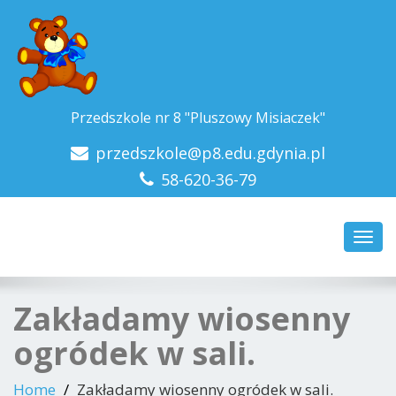
Przedszkole nr 8 "Pluszowy Misiaczek"
przedszkole@p8.edu.gdynia.pl
58-620-36-79
Toggl
navig
Zakładamy wiosenny
ogródek w sali.
Home
Zakładamy wiosenny ogródek w sali.