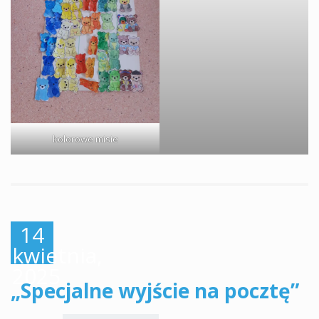
kolorowe misie
14
kwietnia,
2025
„Specjalne wyjście na pocztę”