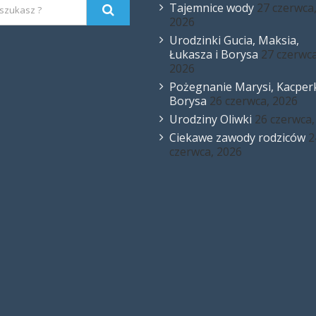
Tajemnice wody
27 czerwca
2026
Urodzinki Gucia, Maksia,
Łukasza i Borysa
27 czerwca
2026
Pożegnanie Marysi, Kacperk
Borysa
26 czerwca, 2026
Urodziny Oliwki
26 czerwca,
Ciekawe zawody rodziców
2
czerwca, 2026