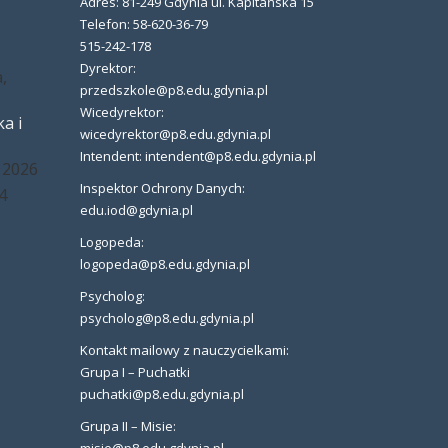
Adres: 81-249 Gdynia ul. Kapitańska 15
,
Telefon: 58-620-36-79
515-242-178
Dyrektor:
,
przedszkole@p8.edu.gdynia.pl
Wicedyrektor:
a i
wicedyrektor@p8.edu.gdynia.pl
Intendent: intendent@p8.edu.gdynia.pl
 2026
Inspektor Ochrony Danych:
4
edu.iod@gdynia.pl
Logopeda:
logopeda@p8.edu.gdynia.pl
Psycholog:
psycholog@p8.edu.gdynia.pl
Kontakt mailowy z nauczycielkami:
Grupa I – Puchatki
puchatki@p8.edu.gdynia.pl
Grupa II – Misie: