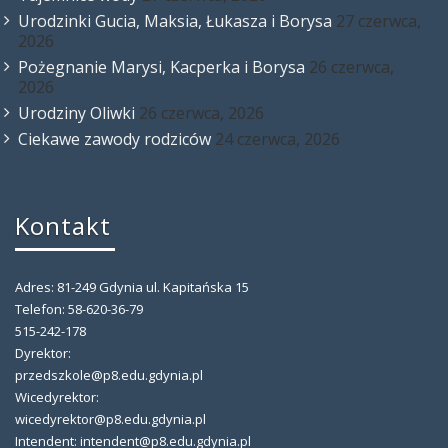
Urodzinki Gucia, Maksia, Łukasza i Borysa
27 czerwca,
2026
Pożegnanie Marysi, Kacperka i Borysa
26 czerwca,
2026
Urodziny Oliwki
26 czerwca, 2026
Ciekawe zawody rodziców
24 czerwca, 2026
Kontakt
Adres: 81-249 Gdynia ul. Kapitańska 15
Telefon: 58-620-36-79
515-242-178
Dyrektor:
przedszkole@p8.edu.gdynia.pl
Wicedyrektor:
wicedyrektor@p8.edu.gdynia.pl
Intendent: intendent@p8.edu.gdynia.pl