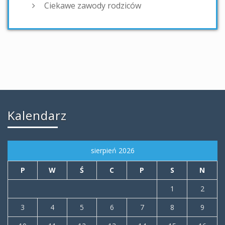
Ciekawe zawody rodziców
Kalendarz
sierpień 2026
P
W
Ś
C
P
S
N
1
2
3
4
5
6
7
8
9