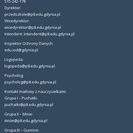
515-242-178
Dyrektor:
przedszkole@p8.edu.gdynia.pl
Wicedyrektor:
wicedyrektor@p8.edu.gdynia.pl
Intendent: intendent@p8.edu.gdynia.pl
Inspektor Ochrony Danych:
edu.iod@gdynia.pl
Logopeda:
logopeda@p8.edu.gdynia.pl
Psycholog:
psycholog@p8.edu.gdynia.pl
Kontakt mailowy z nauczycielkami:
Grupa I – Puchatki
puchatki@p8.edu.gdynia.pl
Grupa II – Misie:
misie@p8.edu.gdynia.pl
Grupa III – Gumisie: