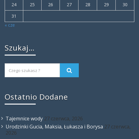
24
25
26
27
28
29
30
31
« cze
Szukaj…
Ostatnio Dodane
Tajemnice wody
27 czerwca, 2026
Urodzinki Gucia, Maksia, Łukasza i Borysa
27 czerwca,
2026