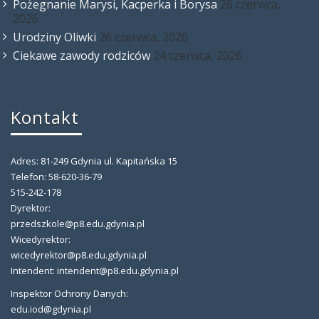
Pożegnanie Marysi, Kacperka i Borysa
26 czerwca,
2026
Urodziny Oliwki
26 czerwca, 2026
Ciekawe zawody rodziców
24 czerwca, 2026
Kontakt
Adres: 81-249 Gdynia ul. Kapitańska 15
Telefon: 58-620-36-79
515-242-178
Dyrektor:
przedszkole@p8.edu.gdynia.pl
Wicedyrektor:
wicedyrektor@p8.edu.gdynia.pl
Intendent: intendent@p8.edu.gdynia.pl
Inspektor Ochrony Danych:
edu.iod@gdynia.pl