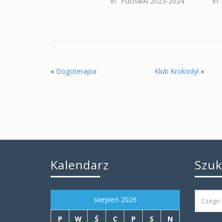
In "Puchatki 2023-2024"
In
«
Dogoterapia
Klub Krokodyl
»
Kalendarz
Szu
sierpień 2026
P
W
Ś
C
P
S
N