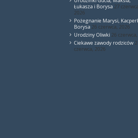
Urodzinki Gucia, Maksia,
Łukasza i Borysa
27 czerwca
2026
Pożegnanie Marysi, Kacperk
Borysa
26 czerwca, 2026
Urodziny Oliwki
26 czerwca,
Ciekawe zawody rodziców
2
czerwca, 2026