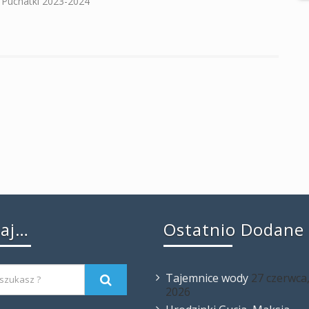
 "Puchatki 2023-2024"
kaj…
Ostatnio Dodane
Tajemnice wody
27 czerwca
2026