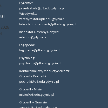
Dyrektor:
,
przedszkole@p8.edu.gdynia.pl
Wicedyrektor:
a i
wicedyrektor@p8.edu.gdynia.pl
Intendent: intendent@p8.edu.gdynia.pl
 2026
Inspektor Ochrony Danych:
4
edu.iod@gdynia.pl
Logopeda:
logopeda@p8.edu.gdynia.pl
Psycholog:
psycholog@p8.edu.gdynia.pl
Kontakt mailowy z nauczycielkami:
Grupa I – Puchatki
puchatki@p8.edu.gdynia.pl
Grupa II – Misie:
misie@p8.edu.gdynia.pl
Grupa III – Gumisie:
gumisie@p8.edu.gdynia.pl