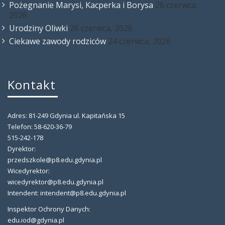
Pożegnanie Marysi, Kacperka i Borysa
26 czerwca,
2026
Urodziny Oliwki
26 czerwca, 2026
Ciekawe zawody rodziców
24 czerwca, 2026
Kontakt
Adres: 81-249 Gdynia ul. Kapitańska 15
Telefon: 58-620-36-79
515-242-178
Dyrektor:
przedszkole@p8.edu.gdynia.pl
Wicedyrektor:
wicedyrektor@p8.edu.gdynia.pl
Intendent: intendent@p8.edu.gdynia.pl
Inspektor Ochrony Danych:
edu.iod@gdynia.pl