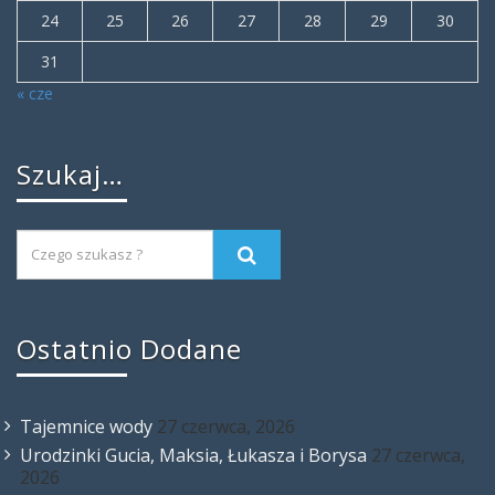
24
25
26
27
28
29
30
31
« cze
Szukaj…
Ostatnio Dodane
Tajemnice wody
27 czerwca, 2026
Urodzinki Gucia, Maksia, Łukasza i Borysa
27 czerwca,
2026