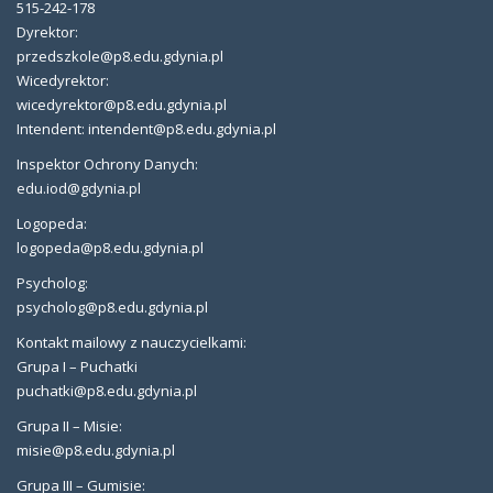
515-242-178
Dyrektor:
przedszkole@p8.edu.gdynia.pl
Wicedyrektor:
wicedyrektor@p8.edu.gdynia.pl
Intendent: intendent@p8.edu.gdynia.pl
Inspektor Ochrony Danych:
edu.iod@gdynia.pl
Logopeda:
logopeda@p8.edu.gdynia.pl
Psycholog:
psycholog@p8.edu.gdynia.pl
Kontakt mailowy z nauczycielkami:
Grupa I – Puchatki
puchatki@p8.edu.gdynia.pl
Grupa II – Misie:
misie@p8.edu.gdynia.pl
Grupa III – Gumisie: