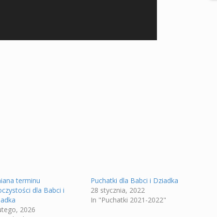
iana terminu
Puchatki dla Babci i Dziadka
czystości dla Babci i
28 stycznia, 2022
iadka
In "Puchatki 2021-2022"
lutego, 2026