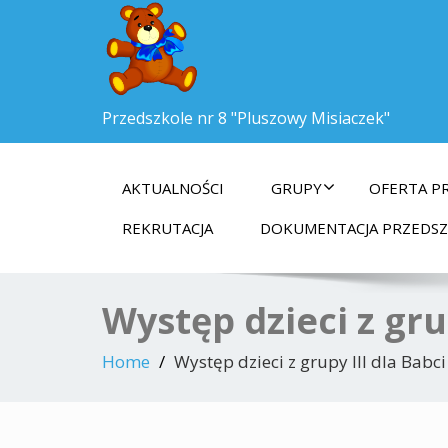
Przedszkole nr 8 "Pluszowy Misiaczek"
AKTUALNOŚCI
GRUPY
OFERTA P
REKRUTACJA
DOKUMENTACJA PRZEDS
Występ dzieci z gru
Home
Występ dzieci z grupy III dla Babci