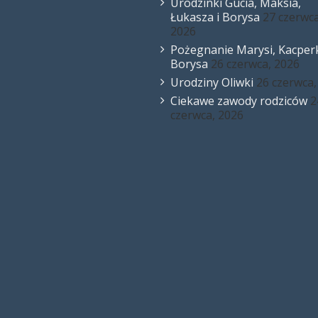
Urodzinki Gucia, Maksia,
Łukasza i Borysa
27 czerwca
2026
Pożegnanie Marysi, Kacperk
Borysa
26 czerwca, 2026
Urodziny Oliwki
26 czerwca,
Ciekawe zawody rodziców
2
czerwca, 2026