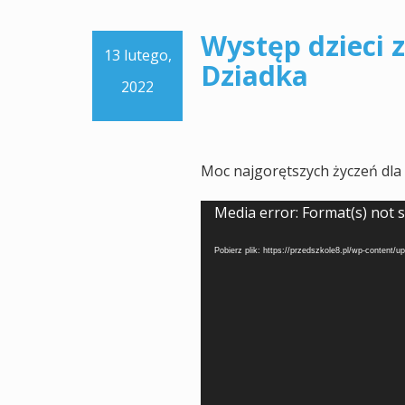
Występ dzieci z 
13 lutego,
Dziadka
2022
Moc najgorętszych życzeń dla B
Odtwarzacz
Media error: Format(s) not 
video
Pobierz plik: https://przedszkole8.pl/wp-content