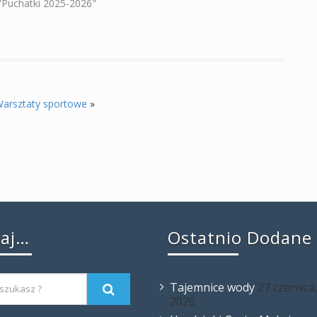
 "Puchatki 2025-2026"
arsztaty sportowe
»
kaj…
Ostatnio Dodane
Tajemnice wody
27 czerwca
2026