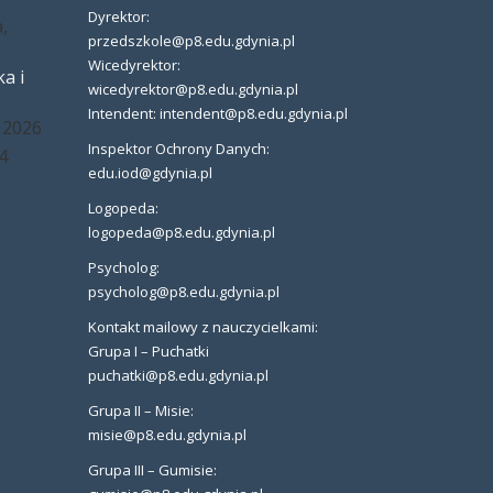
Dyrektor:
,
przedszkole@p8.edu.gdynia.pl
Wicedyrektor:
a i
wicedyrektor@p8.edu.gdynia.pl
Intendent: intendent@p8.edu.gdynia.pl
 2026
Inspektor Ochrony Danych:
4
edu.iod@gdynia.pl
Logopeda:
logopeda@p8.edu.gdynia.pl
Psycholog:
psycholog@p8.edu.gdynia.pl
Kontakt mailowy z nauczycielkami:
Grupa I – Puchatki
puchatki@p8.edu.gdynia.pl
Grupa II – Misie:
misie@p8.edu.gdynia.pl
Grupa III – Gumisie: