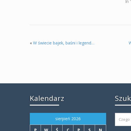
In
«
W świecie bajek, baśni i legend…
W
Kalendarz
Szu
sierpień 2026
P
W
Ś
C
P
S
N