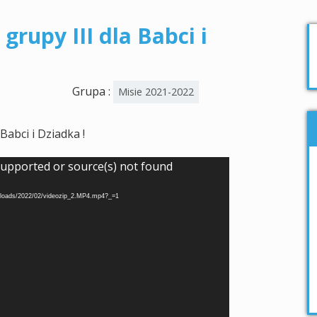
grupy III dla Babci i
Grupa :
Misie 2021-2022
abci i Dziadka !
supported or source(s) not found
/uploads/2022/02/videozip_2.MP4.mp4?_=1