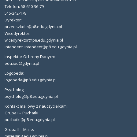
Telefon: 58-620-36-79
515-242-178
Dyrektor:
przedszkole@p8.edu.gdynia.pl
Wicedyrektor:
wicedyrektor@p8.edu.gdynia.pl
Intendent: intendent@p8.edu.gdynia.pl
Inspektor Ochrony Danych:
edu.iod@gdynia.pl
Logopeda:
logopeda@p8.edu.gdynia.pl
Psycholog:
psycholog@p8.edu.gdynia.pl
Kontakt mailowy z nauczycielkami:
Grupa I – Puchatki
puchatki@p8.edu.gdynia.pl
Grupa II – Misie:
misie@p8.edu.gdynia.pl