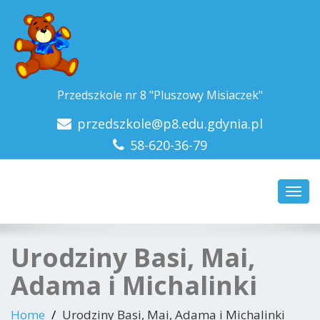
Przedszkole nr 8 "Pluszowy Misiaczek"
przedszkole@p8.edu.gdynia.pl
58-620-36-79
Toggl
navig
Urodziny Basi, Mai,
Adama i Michalinki
Home
Urodziny Basi, Mai, Adama i Michalinki