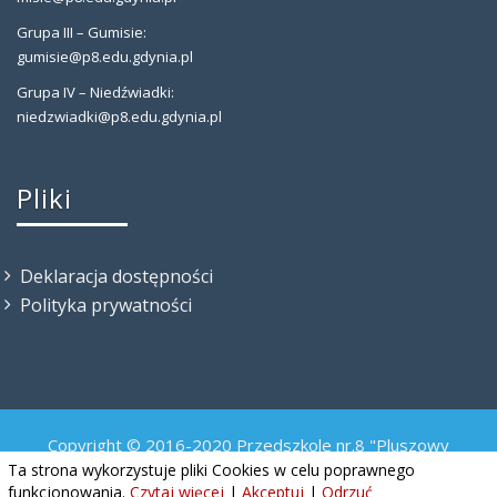
Grupa III – Gumisie:
gumisie@p8.edu.gdynia.pl
Grupa IV – Niedźwiadki:
niedzwiadki@p8.edu.gdynia.pl
Pliki
Deklaracja dostępności
Polityka prywatności
Copyright © 2016-2020 Przedszkole nr.8 "Pluszowy
Misiaczek"
Ta strona wykorzystuje pliki Cookies w celu poprawnego
funkcjonowania.
Czytaj więcej
|
Akceptuj
|
Odrzuć