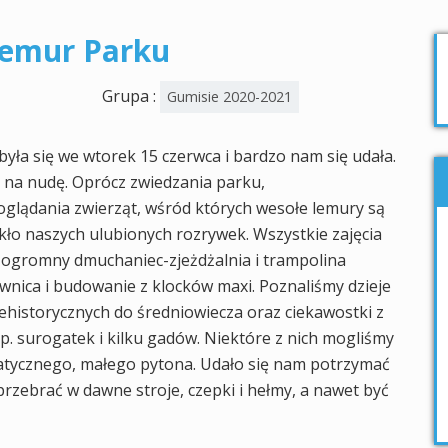
Lemur Parku
Grupa :
Gumisie 2020-2021
ła się we wtorek 15 czerwca i bardzo nam się udała.
 na nudę. Oprócz zwiedzania parku,
oglądania zwierząt, wśród których wesołe lemury są
akło naszych ulubionych rozrywek. Wszystkie zajęcia
j ogromny dmuchaniec-zjeżdżalnia i trampolina
wnica i budowanie z klocków maxi. Poznaliśmy dzieje
ehistorycznych do średniowiecza oraz ciekawostki z
np. surogatek i kilku gadów. Niektóre z nich mogliśmy
atycznego, małego pytona. Udało się nam potrzymać
, przebrać w dawne stroje, czepki i hełmy, a nawet być