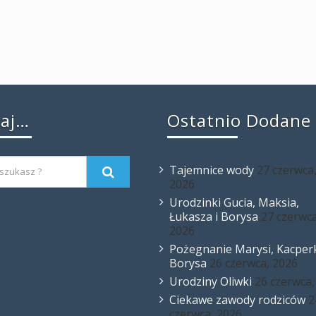
kaj…
Ostatnio Dodane
Tajemnice wody
27 czerwca
2026
Urodzinki Gucia, Maksia,
Łukasza i Borysa
27 czerwca
2026
Pożegnanie Marysi, Kacperk
Borysa
26 czerwca, 2026
Urodziny Oliwki
26 czerwca,
Ciekawe zawody rodziców
2
czerwca, 2026