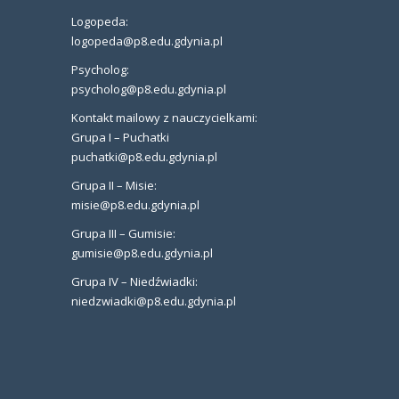
Logopeda:
logopeda@p8.edu.gdynia.pl
Psycholog:
psycholog@p8.edu.gdynia.pl
Kontakt mailowy z nauczycielkami:
Grupa I – Puchatki
puchatki@p8.edu.gdynia.pl
Grupa II – Misie:
misie@p8.edu.gdynia.pl
Grupa III – Gumisie:
gumisie@p8.edu.gdynia.pl
Grupa IV – Niedźwiadki:
niedzwiadki@p8.edu.gdynia.pl