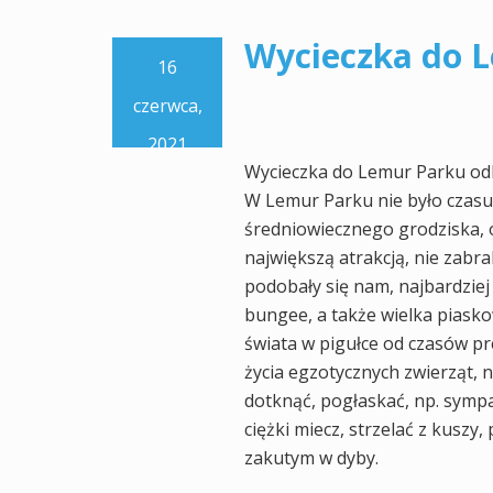
Wycieczka do 
16
czerwca,
2021
Wycieczka do Lemur Parku odby
W Lemur Parku nie było czasu
średniowiecznego grodziska, 
największą atrakcją, nie zabr
podobały się nam, najbardzie
bungee, a także wielka piasko
świata w pigułce od czasów pr
życia egzotycznych zwierząt, 
dotknąć, pogłaskać, np. symp
ciężki miecz, strzelać z kuszy
zakutym w dyby.