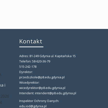
Kontakt
Adres: 81-249 Gdynia ul. Kapitańska 15
,
Telefon: 58-620-36-79
515-242-178
Dyrektor:
,
przedszkole@p8.edu.gdynia.pl
Wicedyrektor:
a i
wicedyrektor@p8.edu.gdynia.pl
Intendent: intendent@p8.edu.gdynia.pl
 2026
Inspektor Ochrony Danych:
4
edu.iod@gdynia.pl