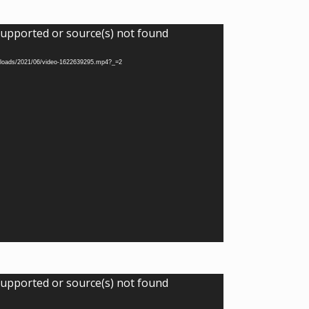
supported or source(s) not found
/uploads/2021/06/video-1622639295.mp4?_=2
supported or source(s) not found