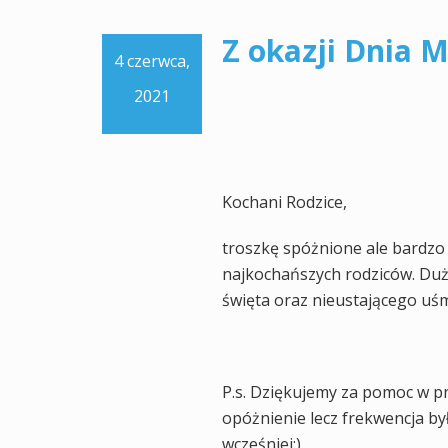
Z okazji Dnia M
4 czerwca,
2021
Kochani Rodzice,
troszkę spóżnione ale bardzo s
najkochańszych rodziców. Dużo 
święta oraz nieustającego uś
P.s. Dziękujemy za pomoc w p
opóżnienie lecz frekwencja był
wcześniej:)