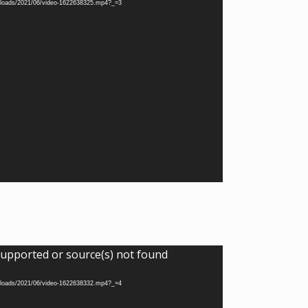
/uploads/2021/06/video-1622638325.mp4?_=3
supported or source(s) not found
/uploads/2021/06/video-1622638332.mp4?_=4