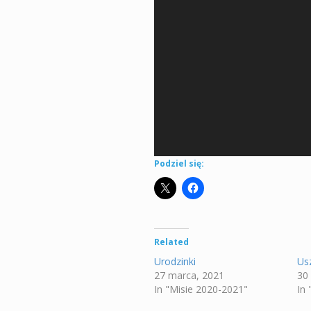
Podziel się:
Related
Urodzinki
Usz
27 marca, 2021
30
In "Misie 2020-2021"
In