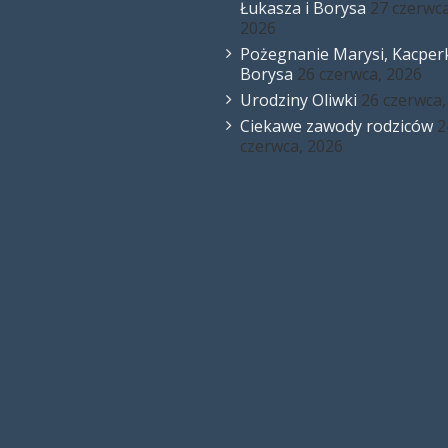
Łukasza i Borysa
27 czerwca
2026
Pożegnanie Marysi, Kacperk
Borysa
26 czerwca, 2026
Urodziny Oliwki
26 czerwca,
Ciekawe zawody rodziców
2
czerwca, 2026