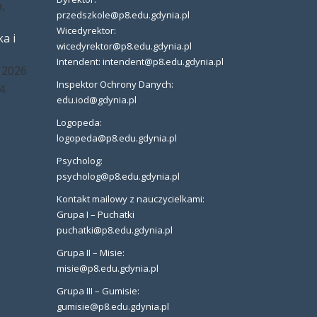
,
przedszkole@p8.edu.gdynia.pl
Wicedyrektor:
a i
wicedyrektor@p8.edu.gdynia.pl
Intendent: intendent@p8.edu.gdynia.pl
 2026
Inspektor Ochrony Danych:
4
edu.iod@gdynia.pl
Logopeda:
logopeda@p8.edu.gdynia.pl
Psycholog:
psycholog@p8.edu.gdynia.pl
Kontakt mailowy z nauczycielkami:
Grupa I – Puchatki
puchatki@p8.edu.gdynia.pl
Grupa II – Misie:
misie@p8.edu.gdynia.pl
Grupa III – Gumisie:
gumisie@p8.edu.gdynia.pl