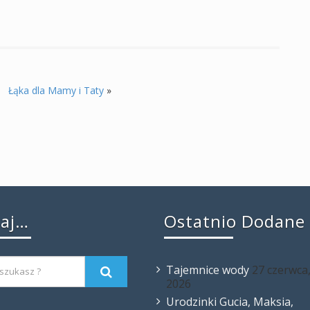
Łąka dla Mamy i Taty
»
kaj…
Ostatnio Dodane
Tajemnice wody
27 czerwca
2026
Urodzinki Gucia, Maksia,