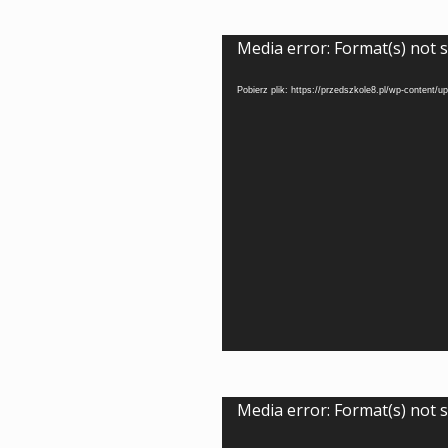
Odtwarzacz
Media error: Format(s) not 
video
Pobierz plik: https://przedszkole8.pl/wp-content
Odtwarzacz
Media error: Format(s) not 
video