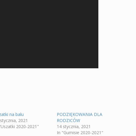
atki na balu
PODZIĘKOWANIA DLA
 stycznia, 2021
RODZICÓW
 "Uszatki 2020-2021"
14 stycznia, 2021
In "Gumisie 2020-2021"