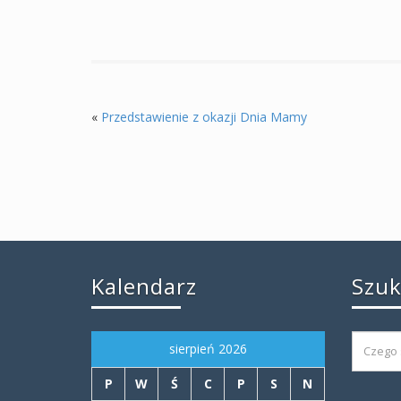
«
Przedstawienie z okazji Dnia Mamy
Kalendarz
Szu
sierpień 2026
P
W
Ś
C
P
S
N