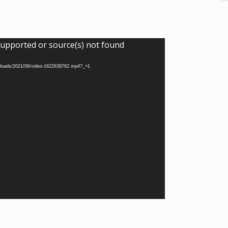
supported or source(s) not found
/uploads/2021/06/video-1622638762.mp4?_=1