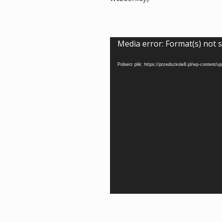
Odtwarzacz
Media error: Format(s) not 
video
Pobierz plik: https://przedszkole8.pl/wp-content