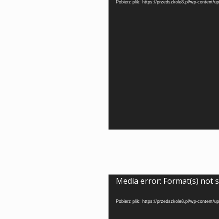
Pobierz plik: https://przedszkole8.pl/wp-content
Odtwarzacz
Media error: Format(s) not 
video
Pobierz plik: https://przedszkole8.pl/wp-content