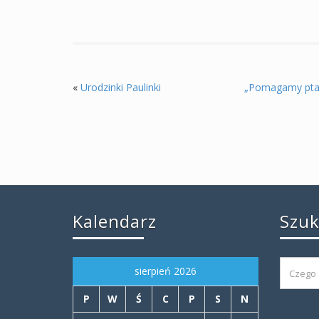
«
Urodzinki Paulinki
„Pomagamy pta
Kalendarz
Szu
sierpień 2026
P
W
Ś
C
P
S
N