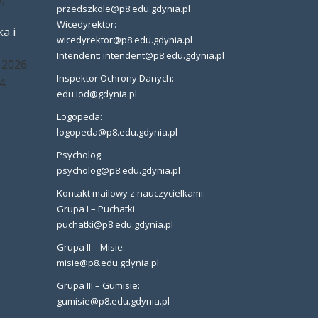
przedszkole@p8.edu.gdynia.pl
Wicedyrektor:
a i
wicedyrektor@p8.edu.gdynia.pl
Intendent: intendent@p8.edu.gdynia.pl
 2026
Inspektor Ochrony Danych:
4
edu.iod@gdynia.pl
Logopeda:
logopeda@p8.edu.gdynia.pl
Psycholog:
psycholog@p8.edu.gdynia.pl
Kontakt mailowy z nauczycielkami:
Grupa I – Puchatki
puchatki@p8.edu.gdynia.pl
Grupa II – Misie:
misie@p8.edu.gdynia.pl
Grupa III – Gumisie:
gumisie@p8.edu.gdynia.pl