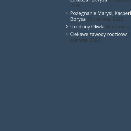
2026
Pożegnanie Marysi, Kacperk
Borysa
26 czerwca, 2026
Urodziny Oliwki
26 czerwca,
Ciekawe zawody rodziców
2
czerwca, 2026