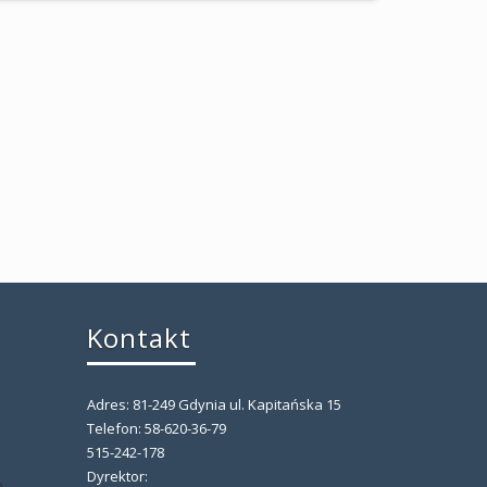
Kontakt
Adres: 81-249 Gdynia ul. Kapitańska 15
,
Telefon: 58-620-36-79
515-242-178
Dyrektor:
,