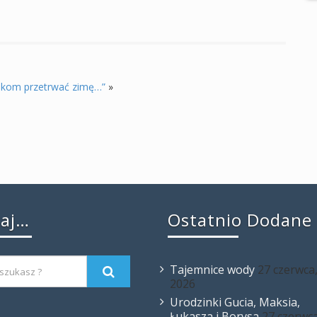
kom przetrwać zimę…”
»
kaj…
Ostatnio Dodane
Tajemnice wody
27 czerwca
2026
Urodzinki Gucia, Maksia,
Łukasza i Borysa
27 czerwca