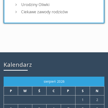
Urodziny Oliwki
Ciekawe zawody rodziców
Kalendarz
sierpień 2026
P
W
Ś
C
P
S
N
1
2