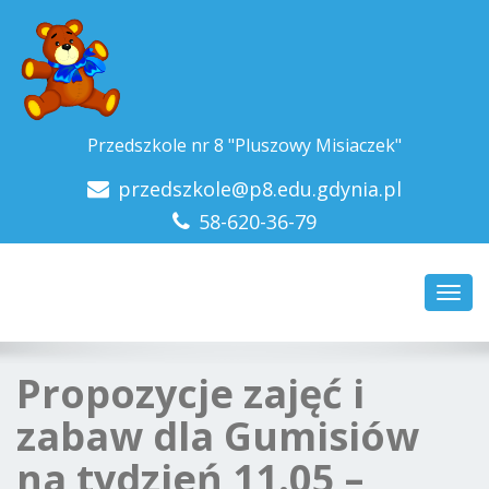
Przedszkole nr 8 "Pluszowy Misiaczek"
przedszkole@p8.edu.gdynia.pl
58-620-36-79
Toggl
navig
Propozycje zajęć i
zabaw dla Gumisiów
na tydzień 11.05 –