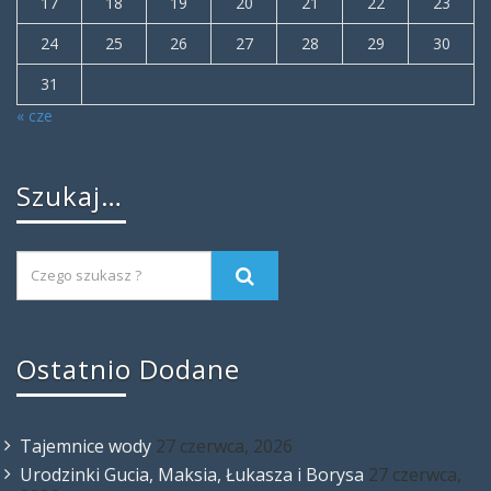
17
18
19
20
21
22
23
24
25
26
27
28
29
30
31
« cze
Szukaj…
Ostatnio Dodane
Tajemnice wody
27 czerwca, 2026
Urodzinki Gucia, Maksia, Łukasza i Borysa
27 czerwca,