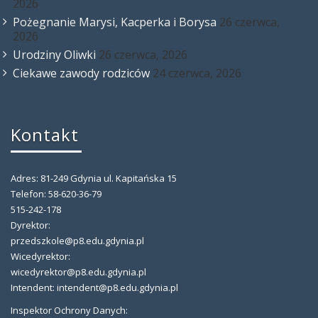
2026
Pożegnanie Marysi, Kacperka i Borysa
26 czerwca,
2026
Urodziny Oliwki
26 czerwca, 2026
Ciekawe zawody rodziców
24 czerwca, 2026
Kontakt
Adres: 81-249 Gdynia ul. Kapitańska 15
Telefon: 58-620-36-79
515-242-178
Dyrektor:
przedszkole@p8.edu.gdynia.pl
Wicedyrektor:
wicedyrektor@p8.edu.gdynia.pl
Intendent: intendent@p8.edu.gdynia.pl
Inspektor Ochrony Danych: