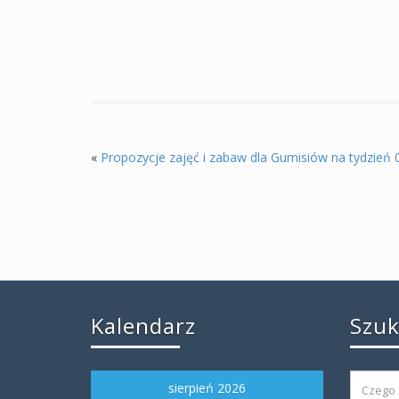
«
Propozycje zajęć i zabaw dla Gumisiów na tydzień 
Kalendarz
Szu
sierpień 2026