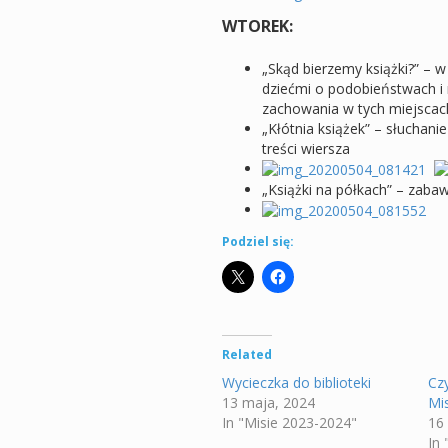
WTOREK:
„Skąd bierzemy książki?” – w 
dziećmi o podobieństwach i 
zachowania w tych miejscac
„Kłótnia książek” – słuchan
treści wiersza
„Książki na półkach” – zaba
Podziel się:
Related
Wycieczka do biblioteki
Cz
13 maja, 2024
Mi
In "Misie 2023-2024"
16
In