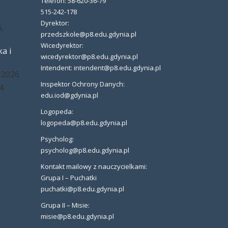
Telefon: 58-620-36-79
515-242-178
Dyrektor:
,
przedszkole@p8.edu.gdynia.pl
Wicedyrektor:
a i
wicedyrektor@p8.edu.gdynia.pl
Intendent: intendent@p8.edu.gdynia.pl
 2026
Inspektor Ochrony Danych:
4
edu.iod@gdynia.pl
Logopeda:
logopeda@p8.edu.gdynia.pl
Psycholog:
psycholog@p8.edu.gdynia.pl
Kontakt mailowy z nauczycielkami:
Grupa I – Puchatki
puchatki@p8.edu.gdynia.pl
Grupa II – Misie:
misie@p8.edu.gdynia.pl