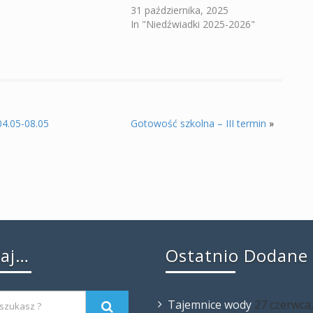
31 października, 2025
In "Niedźwiadki 2025-2026"
04.05-08.05
Gotowość szkolna – III termin
»
kaj…
Ostatnio Dodane
Tajemnice wody
27 czerwca