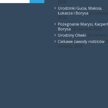
2026
Urodzinki Gucia, Maksia,
Łukasza i Borysa
27 czerwca
2026
Pożegnanie Marysi, Kacperk
Borysa
26 czerwca, 2026
Urodziny Oliwki
26 czerwca,
Ciekawe zawody rodziców
2
czerwca, 2026