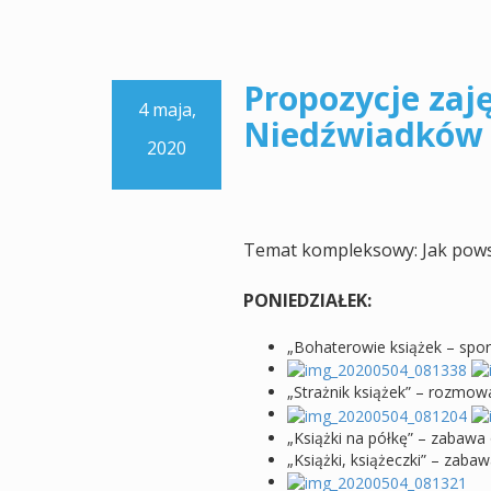
Propozycje zaję
4 maja,
Niedźwiadków n
2020
Temat kompleksowy: Jak pows
PONIEDZIAŁEK:
„Bohaterowie książek – spo
„Strażnik książek” – rozmow
„Książki na półkę” – zabawa
„Książki, książeczki” – zab