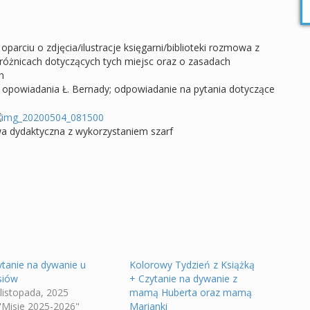
oparciu o zdjęcia/ilustracje księgarni/biblioteki rozmowa z
różnicach dotyczących tych miejsc oraz o zasadach
h
ie opowiadania Ł. Bernady; odpowiadanie na pytania dotyczące
wa dydaktyczna z wykorzystaniem szarf
ytanie na dywanie u
Kolorowy Tydzień z Książką
siów
+ Czytanie na dywanie z
 listopada, 2025
mamą Huberta oraz mamą
 "Misie 2025-2026"
Marianki