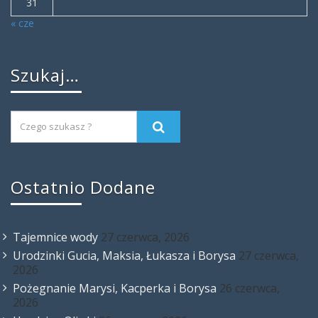
31
« cze
Szukaj…
Ostatnio Dodane
Tajemnice wody
27 czerwca, 2026
Urodzinki Gucia, Maksia, Łukasza i Borysa
27 czerwca,
2026
Pożegnanie Marysi, Kacperka i Borysa
26 czerwca,
2026