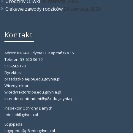
Urodziny Oliwki
26 czerwca, 2026
Ciekawe zawody rodziców
24 czerwca, 2026
Kontakt
Adres: 81-249 Gdynia ul. Kapitańska 15
Telefon: 58-620-36-79
515-242-178
Dyrektor:
przedszkole@p8.edu.gdynia.pl
Wicedyrektor:
wicedyrektor@p8.edu.gdynia.pl
Intendent: intendent@p8.edu.gdynia.pl
Inspektor Ochrony Danych:
edu.iod@gdynia.pl
Logopeda:
logopeda@p8.edu.gdynia.pl