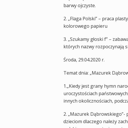
barwy ojczyste.
2. „Flaga Polski” – praca plas
kolorowego papieru
3. „Szukamy głoski f” – zaba
których nazwy rozpoczynają si
Środa, 29.04.2020 r.
Temat dnia: „Mazurek Dąbro
1.„Kiedy jest grany hymn nar
uroczystościach państwowych,
innych okolicznościach, pod
2. „Mazurek Dąbrowskiego”- p
dzieciom dlaczego należy zac