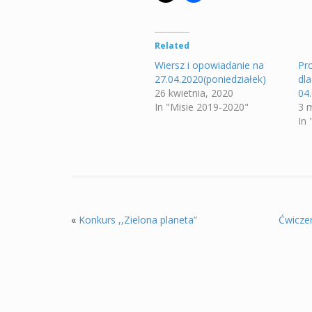
Related
Wiersz i opowiadanie na
Pr
27.04.2020(poniedziałek)
dl
26 kwietnia, 2020
04
In "Misie 2019-2020"
3 
In
«
Konkurs ,,Zielona planeta”
Ćwiczen