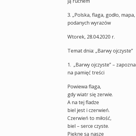
ją ruchem
3. „Polska, flaga, godło, mapa,
podanych wyrazów
Wtorek, 28.04.2020 r.
Temat dnia: „Barwy ojczyste”
1. „Barwy ojczyste” – zapozna
na pamięć treści
Powiewa flaga,
gdy wiatr się zerwie.
A na tej fladze
biel jest i czerwień.
Czerwień to miłość,
biel – serce czyste.
Piękne są nasze