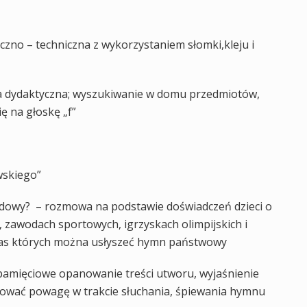
tyczno – techniczna z wykorzystaniem słomki,kleju i
wa dydaktyczna; wyszukiwanie w domu przedmiotów,
ę na głoskę „f”
wskiego”
odowy? – rozmowa na podstawie doświadczeń dzieci o
 zawodach sportowych, igrzyskach olimpijskich i
czas których można usłyszeć hymn państwowy
amięciowe opanowanie treści utworu, wyjaśnienie
hować powagę w trakcie słuchania, śpiewania hymnu