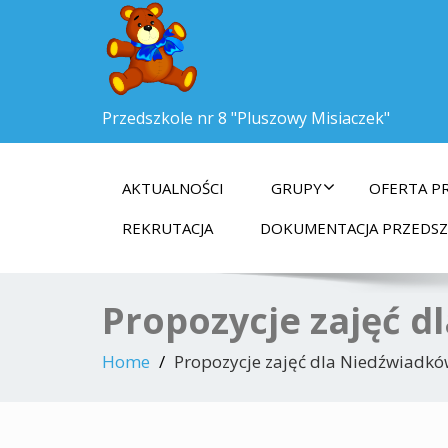
Przedszkole nr 8 "Pluszowy Misiaczek"
AKTUALNOŚCI
GRUPY
OFERTA P
REKRUTACJA
DOKUMENTACJA PRZEDS
Propozycje zajęć d
Home
Propozycje zajęć dla Niedźwiadków