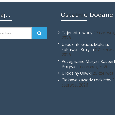
kaj…
Ostatnio Dodane
Tajemnice wody
27 czerwca
2026
Urodzinki Gucia, Maksia,
Łukasza i Borysa
27 czerwca
2026
Pożegnanie Marysi, Kacperk
Borysa
26 czerwca, 2026
Urodziny Oliwki
26 czerwca,
Ciekawe zawody rodziców
2
czerwca, 2026