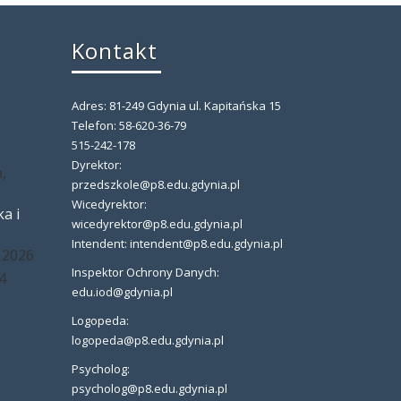
Kontakt
Adres: 81-249 Gdynia ul. Kapitańska 15
,
Telefon: 58-620-36-79
515-242-178
Dyrektor:
,
przedszkole@p8.edu.gdynia.pl
Wicedyrektor:
a i
wicedyrektor@p8.edu.gdynia.pl
Intendent: intendent@p8.edu.gdynia.pl
 2026
Inspektor Ochrony Danych:
4
edu.iod@gdynia.pl
Logopeda:
logopeda@p8.edu.gdynia.pl
Psycholog:
psycholog@p8.edu.gdynia.pl