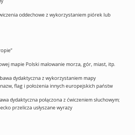
wy
ćwiczenia oddechowe z wykorzystaniem piórek lub
ropie”
owej mapie Polski malowanie morza, gór, miast, itp.
 zabawa dydaktyczna z wykorzystaniem mapy
azw, flag i położenia innych europejskich państw
abawa dydaktyczna połączona z ćwiczeniem słuchowym;
iecko przelicza usłyszane wyrazy